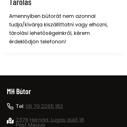
Tárolás
Amennyiben bútorát nem azonnal
tudja/kívánja kiszállíttatni vagy elhozni,
tárolási lehetőségeinkről, kérem
érdeklődjön telefonon!
MH Bútor
Tel:
06 70 2295 183
2376
Hernád, Lugas dülő 18
Pest Megye