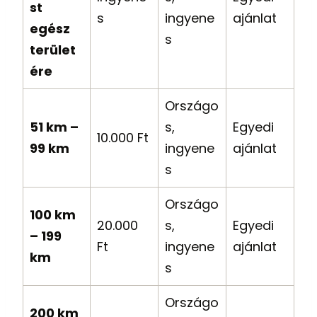
st
s
ingyene
ajánlat
egész
s
terület
ére
Országo
51 km –
s,
Egyedi
10.000 Ft
99 km
ingyene
ajánlat
s
Országo
100 km
20.000
s,
Egyedi
– 199
Ft
ingyene
ajánlat
km
s
Országo
200 km