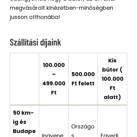
megvásárolt kinézetben-minőségben
jusson otthonába!
Szállítási díjaink
Kis
100.000
bútor (
–
500.000
100.000
499.000
Ft felett
Ft
Ft
alatt)
50 km-
ig és
Országo
Budape
Ingyene
s,
Egyedi