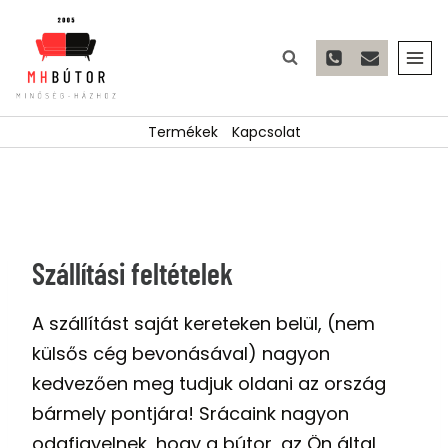
Skip
to
content
Termékek
Kapcsolat
Szállítási feltételek
A szállítást saját kereteken belül, (nem
külsős cég bevonásával) nagyon
kedvezően meg tudjuk oldani az ország
bármely pontjára! Srácaink nagyon
odafigyelnek, hogy a bútor, az Ön által