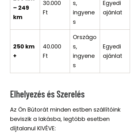
30.000
s,
Egyedi
– 249
Ft
ingyene
ajánlat
km
s
Országo
250 km
40.000
s,
Egyedi
+
Ft
ingyene
ajánlat
s
Elhelyezés és Szerelés
Az Ön Bútorát minden estben szállítóink
beviszik a lakásba, legtöbb esetben
díjtalanul KIVÉVE: