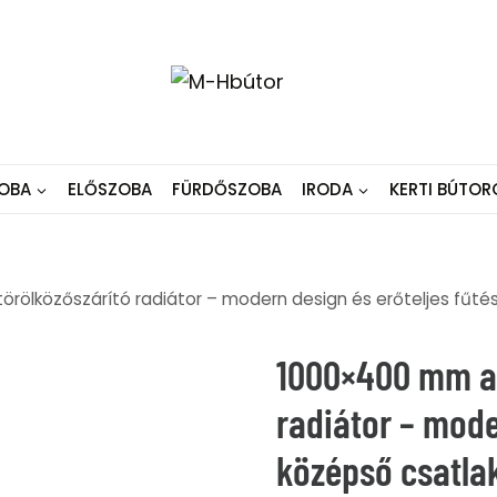
OBA
ELŐSZOBA
FÜRDŐSZOBA
IRODA
KERTI BÚTOR
örölközőszárító radiátor – modern design és erőteljes fűté
1000×400 mm an
radiátor – mode
középső csatla