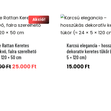
Akció!
e Rattan Keretes
Karcsú elegancia – hoss
kvő, falra szerelhető
dekoratív keretes tükör 
 120 × 50 cm
5 × 120 cm)
Original
Current
00
Ft
25.000
Ft
15.000
Ft
price
price
was:
is:
59.000 Ft.
25.000 Ft.