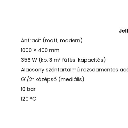
Jel
Antracit (matt, modern)
1000 × 400 mm
356 W (kb. 3 m² fűtési kapacitás)
Alacsony széntartalmú rozsdamentes acé
G1/2″ középső (mediális)
10 bar
120 °C