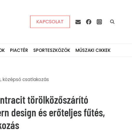
KAPCSOLAT
OK
PIACTÉR
SPORTESZKÖZÖK
MŰSZAKI CIKKEK
s, középső csatlakozás
tracit törölközőszárító
rn design és erőteljes fűtés,
kozás