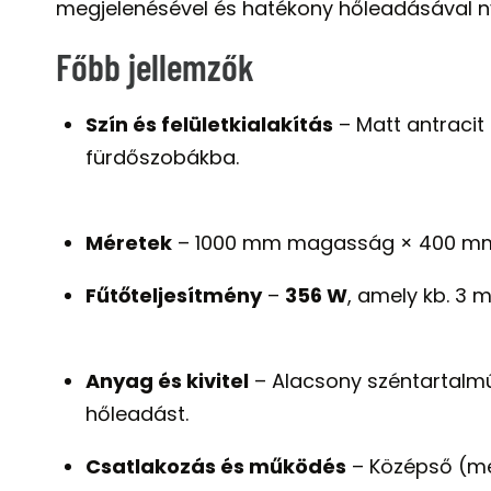
megjelenésével és hatékony hőleadásával n
Főbb jellemzők
Szín és felületkialakítás
– Matt antracit k
fürdőszobákba.
Méretek
– 1000 mm magasság × 400 mm s
Fűtőteljesítmény
–
356 W
, amely kb. 3 
Anyag és kivitel
– Alacsony széntartalmú
hőleadást.
Csatlakozás és működés
– Középső (med