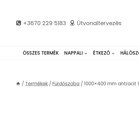
Skip
to
content
+3670 229 5183
Útvonaltervezés
ÖSSZES TERMÉK
NAPPALI
ÉTKEZŐ
HÁLÓSZ
/
Termékek
/
Fürdőszoba
/
1000×400 mm antracit t