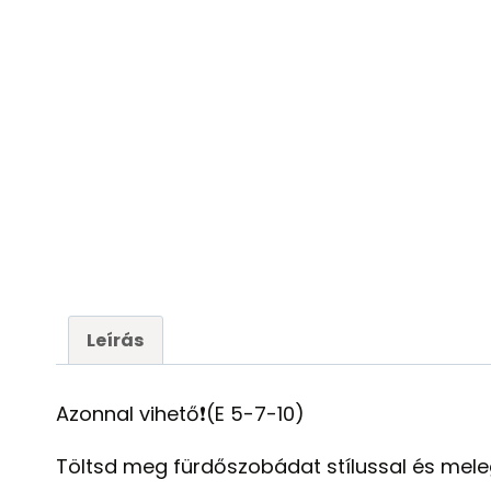
Leírás
Azonnal vihető❗️(E 5-7-10)
Töltsd meg fürdőszobádat stílussal és mele