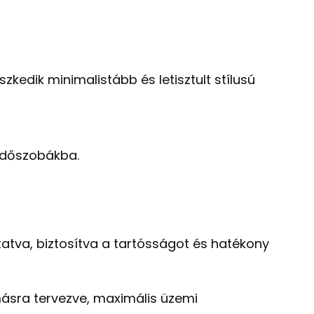
eszkedik minimalistább és letisztult stílusú
rdőszobákba.
atva, biztosítva a tartósságot és hatékony
másra tervezve, maximális üzemi