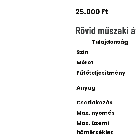
25.000
Ft
Rövid műszaki á
Tulajdonság
Szín
Méret
Fűtőteljesítmény
Anyag
Csatlakozás
Max. nyomás
Max. üzemi
hőmérséklet