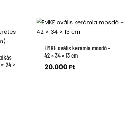
EMKE ovális kerámia mosdó –
42 × 34 × 13 cm
zúkás
(≈ 24 ×
20.000
Ft