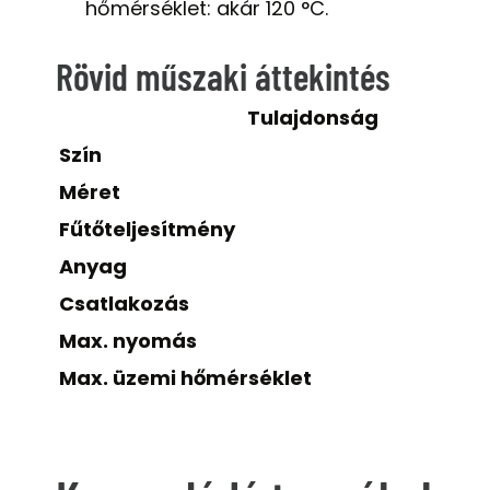
hőmérséklet: akár 120 °C.
Rövid műszaki áttekintés
Tulajdonság
Szín
Méret
Fűtőteljesítmény
Anyag
Csatlakozás
Max. nyomás
Max. üzemi hőmérséklet