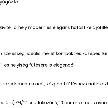
yűgöz le.
ivitel, amely modern és elegáns hatást kelt, jól ill
zélesség, ideális méret kompakt és közepes fü
m²-es helyiség fűtésére is elegendő.
 rozsdamentes acél, központi fűtéshez csatlakozt
iális) G1/2″ csatlakozású, 10 bar maximális nyo