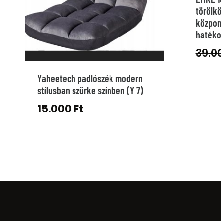
törölkö
közpon
hatéko
39.0
Yaheetech padlószék modern
stílusban szürke színben (Y 7)
15.000
Ft