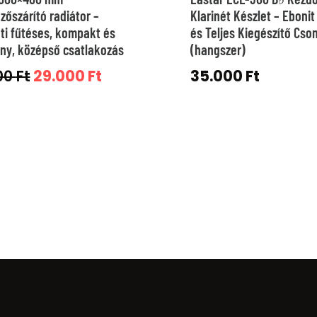
zőszárító radiátor –
Klarinét Készlet – Ebonit
ti fűtéses, kompakt és
és Teljes Kiegészítő Cs
ny, középső csatlakozás
(hangszer)
Original
Current
00
Ft
29.000
Ft
35.000
Ft
price
price
was:
is:
39.000 Ft.
29.000 Ft.