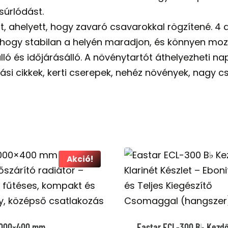
súrlódást.
t, ahelyett, hogy zavaró csavarokkal rögzítené. 4
k, hogy stabilan a helyén maradjon, és könnyen mo
aálló és időjárásálló. A növénytartót áthelyezheti n
tási cikkek, kerti cserepek, nehéz növények, nagy c
Akció!
1000×400 mm
Eastar ECL-300 B♭ Kezd