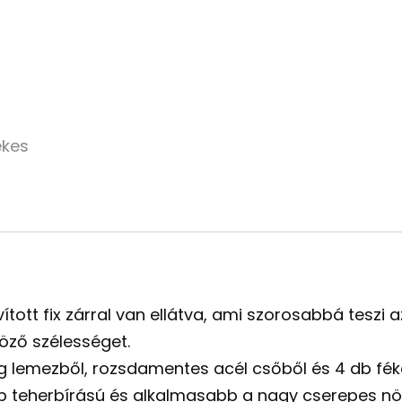
avított fix zárral van ellátva, ami szorosabbá tes
öző szélességet.
lemezből, rozsdamentes acél csőből és 4 db fékes
b teherbírású és alkalmasabb a nagy cserepes 