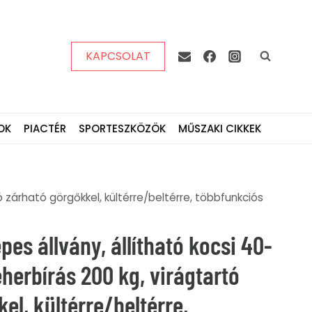
KAPCSOLAT
OK
PIACTÉR
SPORTESZKÖZÖK
MŰSZAKI CIKKEK
ó zárható görgőkkel, kültérre/beltérre, többfunkciós
pes állvány, állítható kocsi 40-
eherbírás 200 kg, virágtartó
el, kültérre/beltérre,