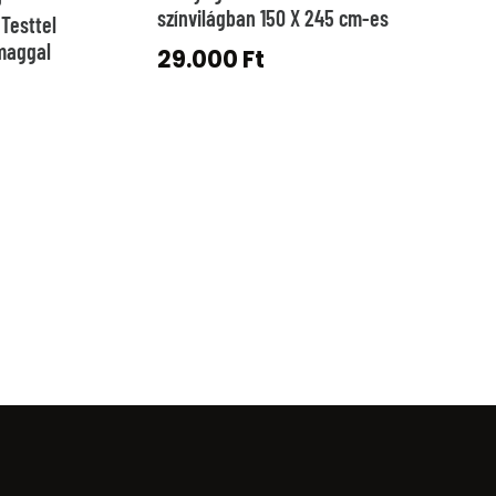
színvilágban 150 X 245 cm-es
 Testtel
omaggal
29.000
Ft