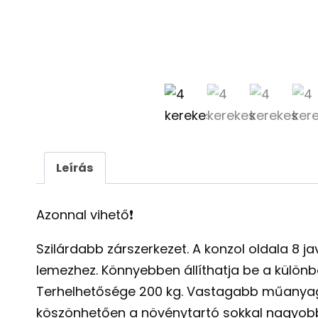
Leírás
Azonnal vihető❗️
Szilárdabb zárszerkezet. A konzol oldala 8 j
lemezhez. Könnyebben állíthatja be a különb
Terhelhetősége 200 kg. Vastagabb műanyag 
köszönhetően a növénytartó sokkal nagyob