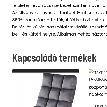
felületén lévő rácsszerkezet szintén növeli a 
Az állvány könnyen állítható 40-54 cm közöt
360°-ban elforgathatók, 4 fékkel biztosítjá
Beltéri és kültéri használatra: vízálló, rozsd
bel- és kültéri helyre. Alkalmas nehéz háztar
Kapcsolódó termékek
EMKE 