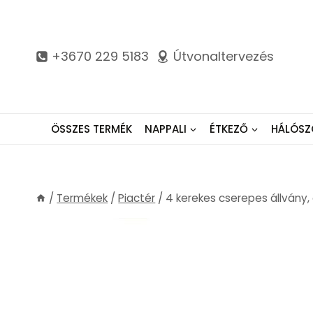
Skip
to
content
+3670 229 5183
Útvonaltervezés
ÖSSZES TERMÉK
NAPPALI
ÉTKEZŐ
HÁLÓSZ
/
Termékek
/
Piactér
/
4 kerekes cserepes állvány, 