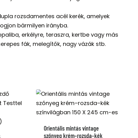
 dupla rozsdamentes acél kerék, amelyek
zogjon bármilyen irányba.
appaliba, erkélyre, teraszra, kertbe vagy más
serepes fák, melegítők, nagy vázák stb.
Orientális mintás vintage
szőnyeg krém–rozsda–kék
ő