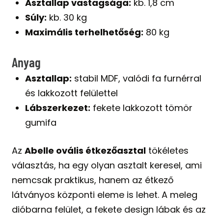
Asztallap vastagsága:
kb. 1,8 cm
Súly:
kb. 30 kg
Maximális terhelhetőség:
80 kg
Anyag
Asztallap:
stabil MDF, valódi fa furnérral
és lakkozott felülettel
Lábszerkezet:
fekete lakkozott tömör
gumifa
Az
Abelle ovális étkezőasztal
tökéletes
választás, ha egy olyan asztalt keresel, ami
nemcsak praktikus, hanem az étkező
látványos központi eleme is lehet. A meleg
dióbarna felület, a fekete design lábak és az