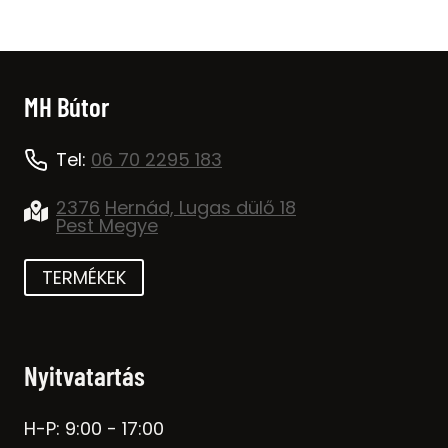
MH Bútor
Tel:
06 70 2295 183
2376
Hernád, Lugas dülő 18
Pest Megye
TERMÉKEK
Nyitvatartás
H-P: 9:00 - 17:00