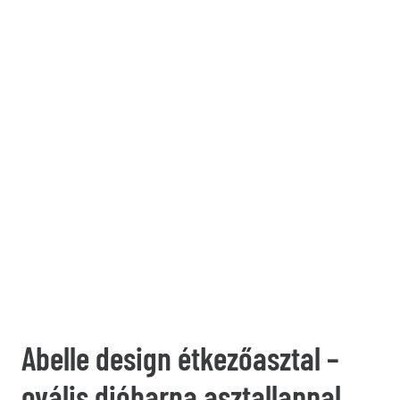
Abelle design étkezőasztal –
ovális dióbarna asztallappal,