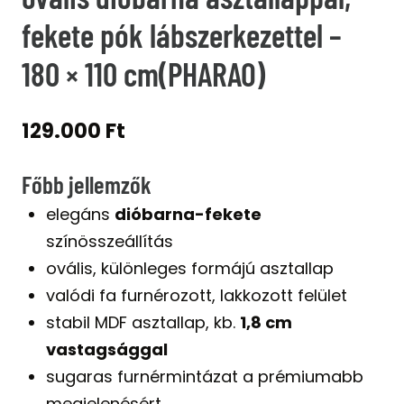
fekete pók lábszerkezettel –
180 × 110 cm(PHARAO)
129.000
Ft
Főbb jellemzők
elegáns
dióbarna-fekete
színösszeállítás
ovális, különleges formájú asztallap
valódi fa furnérozott, lakkozott felület
stabil MDF asztallap, kb.
1,8 cm
vastagsággal
sugaras furnérmintázat a prémiumabb
megjelenésért