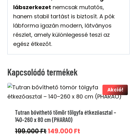
lábszerkezet
nemcsak mutatós,
hanem stabil tartást is biztosít. A pók
lábforma igazán modern, látványos
részlet, amely különlegessé teszi az
egész étkezőt.
Kapcsolódó termékek
Akció!
Tutran bővíthető tömör tölgyfa étkezőasztal –
140–260 x 80 cm (PHARAO)
Original
Current
199.000
Ft
149.000
Ft