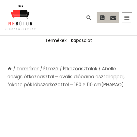
Skip
to
content
Termékek
Kapcsolat
/
Termékek
/
Étkező
/
Étkezőasztalok
/
Abelle
design étkezőasztal – ovális dióbarna asztallappal,
fekete pók lábszerkezettel – 180 × 110 cm(PHARAO)