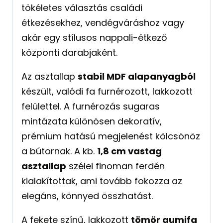
tökéletes választás családi
étkezésekhez, vendégváráshoz vagy
akár egy stílusos nappali-étkező
központi darabjaként.
Az asztallap
stabil MDF alapanyagból
készült, valódi fa furnérozott, lakkozott
felülettel. A furnérozás sugaras
mintázata különösen dekoratív,
prémium hatású megjelenést kölcsönöz
a bútornak. A kb.
1,8 cm vastag
asztallap
szélei finoman ferdén
kialakítottak, ami tovább fokozza az
elegáns, könnyed összhatást.
A fekete színű, lakkozott
tömör gumifa