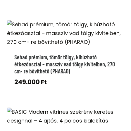
price
price
was:
is:
199.000 Ft.
149.000 Ft.
Sehad prémium, tömör tölgy, kihúzható
étkezőasztal – masszív vad tölgy kivitelben, 270
cm- re bővíthető (PHARAO)
249.000
Ft