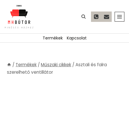
Skip
to
content
Termékek
Kapcsolat
/
Termékek
/
Műszaki cikkek
/
Asztali és falra
szerelhető ventillátor