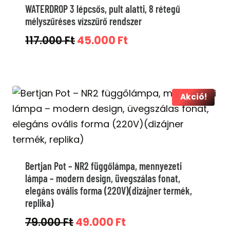
WATERDROP 3 lépcsős, pult alatti, 8 rétegű
mélyszűréses vízszűrő rendszer
Original
Current
117.000
Ft
45.000
Ft
price
price
was:
is:
117.000 Ft.
45.000 Ft.
Akció!
Bertjan Pot – NR2 függőlámpa, mennyezeti
lámpa – modern design, üvegszálas fonat,
elegáns ovális forma (220V)(dizájner termék,
replika)
Original
Current
79.000
Ft
49.000
Ft