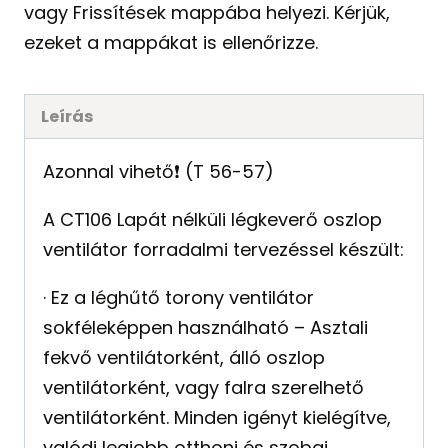
vagy Frissítések mappába helyezi. Kérjük,
ezeket a mappákat is ellenőrizze.
Leírás
Azonnal vihető❗️ (T 56-57)
A CT106 Lapát nélküli légkeverő oszlop
ventilátor forradalmi tervezéssel készült:
· Ez a léghűtő torony ventilátor
sokféleképpen használható – Asztali
fekvő ventilátorként, álló oszlop
ventilátorként, vagy falra szerelhető
ventilátorként. Minden igényt kielégítve,
valódi legjobb otthoni és szobai