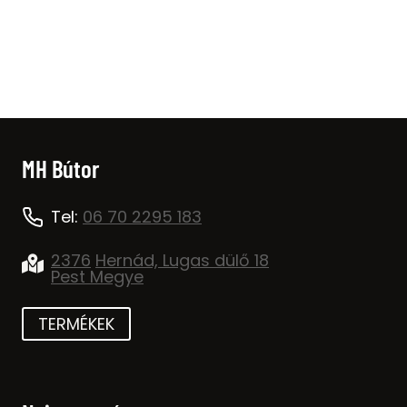
price
price
was:
is:
79.000 Ft.
49.000 Ft.
MH Bútor
Tel:
06 70 2295 183
2376
Hernád, Lugas dülő 18
Pest Megye
TERMÉKEK