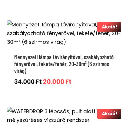
price
price
was:
is:
129.000 Ft.
79.000 Ft.
Akció!
Mennyezeti lámpa távirányítóval, szabályozható
fényerővel, fekete/fehér, 20-30m² (6 szirmos
virág)
Original
Current
34.000
Ft
20.000
Ft
price
price
was:
is:
34.000 Ft.
20.000 Ft.
Akció!