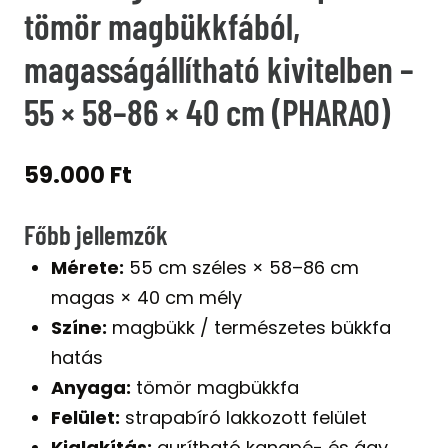
tömör magbükkfából,
magasságállítható kivitelben –
55 × 58–86 × 40 cm (PHARAO)
59.000
Ft
Főbb jellemzők
Mérete:
55 cm széles × 58–86 cm
magas × 40 cm mély
Színe:
magbükk / természetes bükkfa
hatás
Anyaga:
tömör magbükkfa
Felület:
strapabíró lakkozott felület
Kialakítás:
gurítható kanapé- és ágy