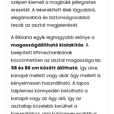
szépen kiemeli a magbükk jellegzetes
erezetét. A lekerekített élek lágyabbá,
elegánsabbá és biztonságosabbá
teszik az asztal megjelenését.
A Bibiana egyik legnagyobb előnye a
magasságállítható kialakítás
. A
beépített liftmechanikának
köszönhetően az asztal magassága kb.
58 és 86 cm között állítható
, így ülve,
kanapé mellett vagy akár ágy mellett is
kényelmesen használható. A lapos
talplemez könnyedén betolható a
kanapé vagy az ágy alá, így az
asztallap közelebb kerülhet a
használóhoz, ami különösen praktikus