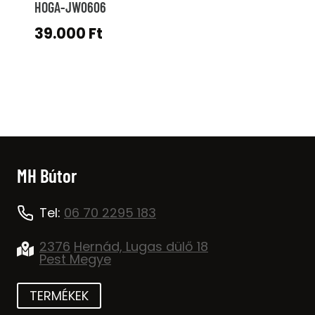
HOGA-JW0606
39.000
Ft
MH Bútor
Tel:
06 70 2295 183
2376
Hernád, Lugas dülő 18
Pest Megye
TERMÉKEK