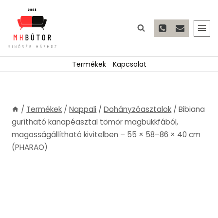
Skip
to
content
Termékek
Kapcsolat
/
Termékek
/
Nappali
/
Dohányzóasztalok
/
Bibiana
gurítható kanapéasztal tömör magbükkfából,
magasságállítható kivitelben – 55 × 58–86 × 40 cm
(PHARAO)