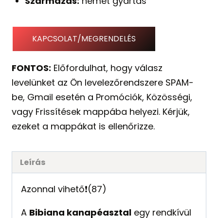
Származás:
német gyártás
KAPCSOLAT/MEGRENDELÉS
FONTOS:
Előfordulhat, hogy válasz
levelünket az Ön levelezőrendszere SPAM-
be, Gmail esetén a Promóciók, Közösségi,
vagy Frissítések mappába helyezi. Kérjük,
ezeket a mappákat is ellenőrizze.
Leírás
Azonnal vihető❗️(87)
A
Bibiana kanapéasztal
egy rendkívül