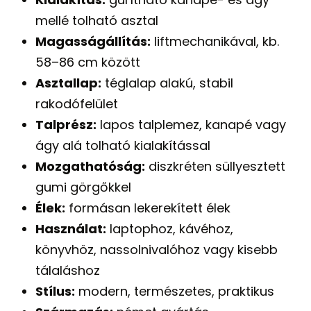
mellé tolható asztal
Magasságállítás:
liftmechanikával, kb.
58–86 cm között
Asztallap:
téglalap alakú, stabil
rakodófelület
Talprész:
lapos talplemez, kanapé vagy
ágy alá tolható kialakítással
Mozgathatóság:
diszkréten süllyesztett
gumi görgőkkel
Élek:
formásan lekerekített élek
Használat:
laptophoz, kávéhoz,
könyvhöz, nassolnivalóhoz vagy kisebb
tálaláshoz
Stílus:
modern, természetes, praktikus