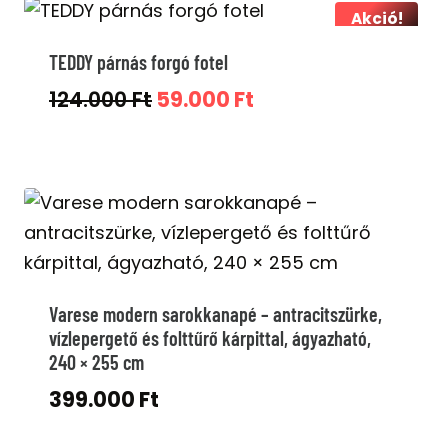
Akció!
TEDDY párnás forgó fotel
Original
Current
124.000
Ft
59.000
Ft
price
price
was:
is:
124.000 Ft.
59.000 Ft.
Varese modern sarokkanapé – antracitszürke,
vízlepergető és folttűrő kárpittal, ágyazható,
240 × 255 cm
399.000
Ft