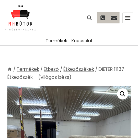
Skip
to
content
Termékek
Kapcsolat
/
Termékek
/
Étkező
/
Étkezőszékek
/
DIETER 11137
Étkezőszék – (Világos bézs)