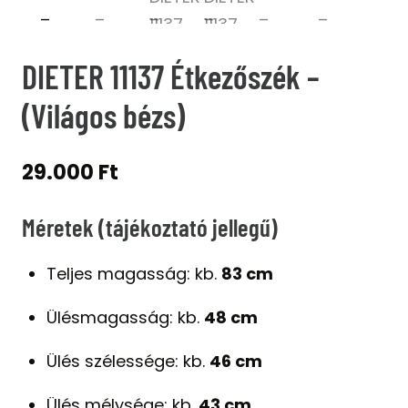
DIETER 11137 Étkezőszék –
(Világos bézs)
29.000
Ft
Méretek (tájékoztató jellegű)
Teljes magasság: kb.
83 cm
Ülésmagasság: kb.
48 cm
Ülés szélessége: kb.
46 cm
Ülés mélysége: kb.
43 cm