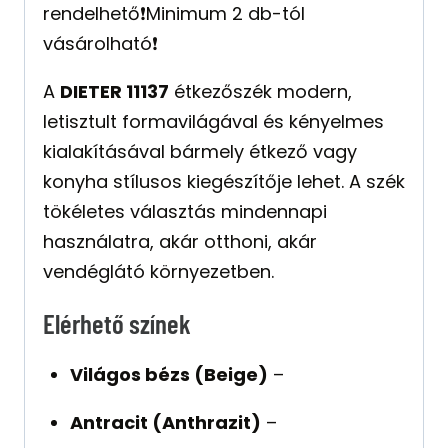
rendelhető❗️Minimum 2 db-tól
vásárolható❗️
A
DIETER 11137
étkezőszék modern,
letisztult formavilágával és kényelmes
kialakításával bármely étkező vagy
konyha stílusos kiegészítője lehet. A szék
tökéletes választás mindennapi
használatra, akár otthoni, akár
vendéglátó környezetben.
Elérhető színek
Világos bézs (Beige)
–
Antracit (Anthrazit)
–