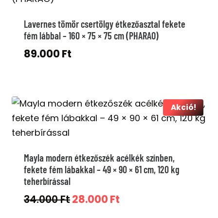
Lavernes tömör csertölgy étkezőasztal fekete
fém lábbal – 160 × 75 × 75 cm (PHARAO)
89.000
Ft
Akció!
Mayla modern étkezőszék acélkék színben,
fekete fém lábakkal – 49 × 90 × 61 cm, 120 kg
teherbírással
Original
Current
34.000
Ft
28.000
Ft
price
price