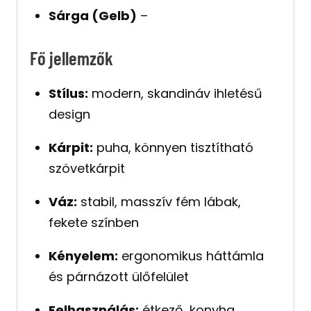
Sárga (Gelb)
–
Fő jellemzők
Stílus:
modern, skandináv ihletésű
design
Kárpit:
puha, könnyen tisztítható
szövetkárpit
Váz:
stabil, masszív fém lábak,
fekete színben
Kényelem:
ergonomikus háttámla
és párnázott ülőfelület
Felhasználás:
étkező, konyha,