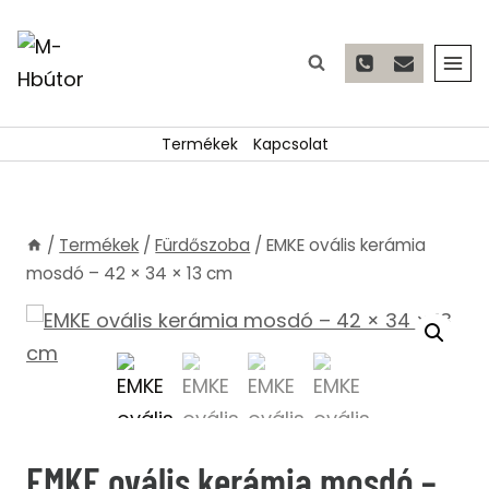
Skip
to
content
Termékek
Kapcsolat
/
Termékek
/
Fürdőszoba
/
EMKE ovális kerámia
mosdó – 42 × 34 × 13 cm
EMKE ovális kerámia mosdó –