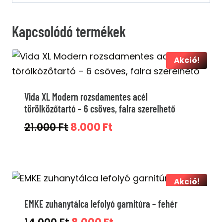
Kapcsolódó termékek
Akció!
Vida XL Modern rozsdamentes acél
törölközőtartó – 6 csöves, falra szerelhető
Original
Current
21.000
Ft
8.000
Ft
price
price
was:
is:
21.000 Ft.
8.000 Ft.
Akció!
EMKE zuhanytálca lefolyó garnitúra – fehér
Original
Current