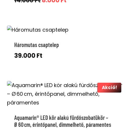
14.000
Ft
8.000
Ft
price
price
was:
is:
14.000 Ft.
8.000 Ft.
Háromutas csaptelep
39.000
Ft
Akció!
Aquamarin® LED kör alakú fürdőszobatükör –
Ø 60 cm, érintőpanel, dimmelhető, páramentes