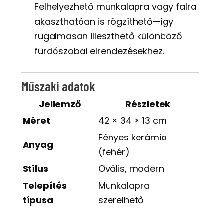
Felhelyezhető munkalapra vagy falra
akaszthatóan is rögzíthető—így
rugalmasan illeszthető különböző
fürdőszobai elrendezésekhez.
Műszaki adatok
Jellemző
Részletek
Méret
42 × 34 × 13 cm
Fényes kerámia
Anyag
(fehér)
Stílus
Ovális, modern
Telepítés
Munkalapra
típusa
szerelhető