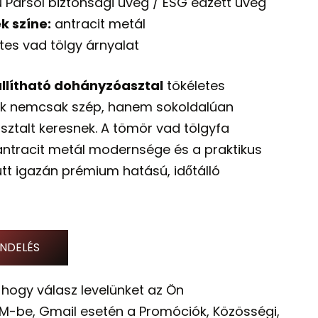
ű Parsol biztonsági üveg / ESG edzett üveg
k színe:
antracit metál
es vad tölgy árnyalat
lítható dohányzóasztal
tökéletes
kik nemcsak szép, hanem sokoldalúan
sztalt keresnek. A tömör vad tölgyfa
ntracit metál modernsége és a praktikus
tt igazán prémium hatású, időtálló
NDELÉS
 hogy válasz levelünket az Ön
M-be, Gmail esetén a Promóciók, Közösségi,