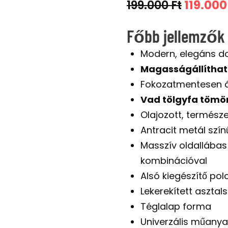
Origina
199.000
Ft
119.00
price
Főbb jellemzők
was:
Modern, elegáns d
199.000
Magasságállítható
Fokozatmentesen á
Vad tölgyfa tömör
Olajozott, természe
Antracit metál szí
Masszív oldallábas 
kombinációval
Alsó kiegészítő pol
Lekerekített asztals
Téglalap forma
Univerzális műany