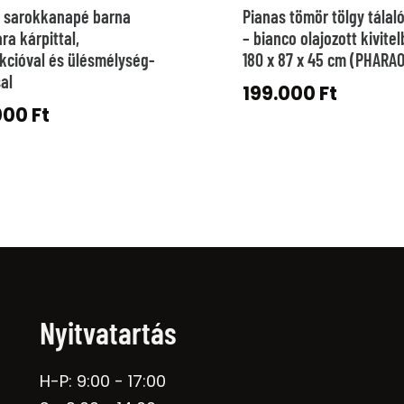
i sarokkanapé barna
Pianas tömör tölgy tála
ra kárpittal,
– bianco olajozott kivitel
kcióval és ülésmélység-
180 x 87 x 45 cm (PHARAO
sal
199.000
Ft
000
Ft
Nyitvatartás
H-P: 9:00 - 17:00