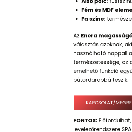
Alsó polc:
füstszín
Fém és MDF eleme
Fa színe:
természet
Az
Enera magasságál
választás azoknak, a
használható nappali a
természetessége, az a
emelhető funkció együ
bútordarabbá teszik.
KAPCSOLAT/MEGRE
FONTOS:
Előfordulhat,
levelezőrendszere SPA