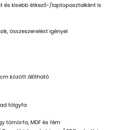
 és kisebb étkező-/laptopasztalként is
zik, összeszerelést igényel
m között állítható
ad tölgyfa
gy tömörfa, MDF és fém