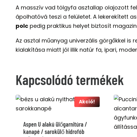
A masszív vad tölgyfa asztallap olajozott f
ápolhatóvá teszi a felületet. A lekerekített
polc
pedig praktikus helyet biztosít magazin
Az asztal műanyag univerzális görgőkkel is
kialakítása miatt jól illik natúr fa, ipari, mo
Kapcsolódó termékek
Akció!
Aspen U alakú ülőgarnitúra /
kanapé / sarokülő hidrofób