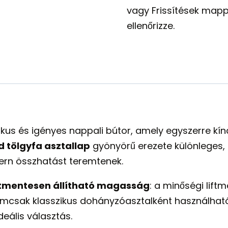
vagy Frissítések mapp
ellenőrizze.
kus és igényes nappali bútor, amely egyszerre kí
d tölgyfa asztallap
gyönyörű erezete különleges, 
rn összhatást teremtenek.
tmentesen állítható magasság
: a minőségi lif
nemcsak klasszikus dohányzóasztalként használha
eális választás.