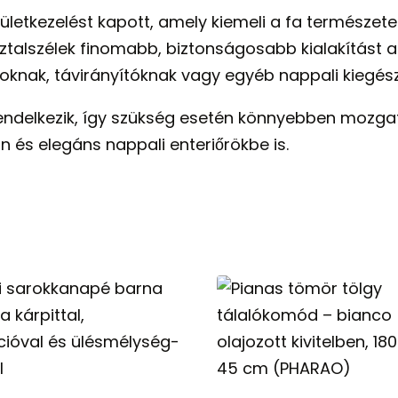
elületkezelést kapott, amely kiemeli a fa termész
 asztalszélek finomabb, biztonságosabb kialakítást 
oknak, távirányítóknak vagy egyéb nappali kiegész
 rendelkezik, így szükség esetén könnyebben mozga
dern és elegáns nappali enteriőrökbe is.