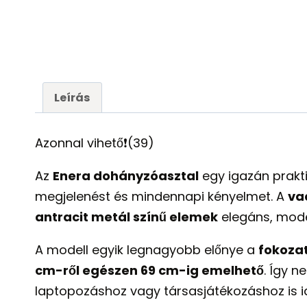
Leírás
Azonnal vihető❗️(39)
Az
Enera dohányzóasztal
egy igazán prakti
megjelenést és mindennapi kényelmet. A
va
antracit metál színű elemek
elegáns, mode
A modell egyik legnagyobb előnye a
fokoza
cm-ről egészen 69 cm-ig emelhető
. Így 
laptopozáshoz vagy társasjátékozáshoz is id