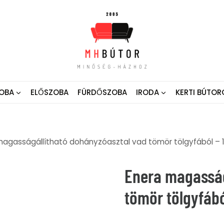
OBA
ELŐSZOBA
FÜRDŐSZOBA
IRODA
KERTI BÚTOR
magasságállítható dohányzóasztal vad tömör tölgyfából – 
Enera magasság
tömör tölgyfábó