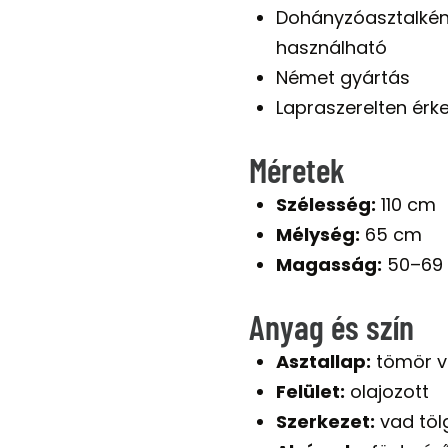
Dohányzóasztalként
használható
Német gyártás
Lapraszerelten érke
Méretek
Szélesség:
110 cm
Mélység:
65 cm
Magasság:
50–69 c
Anyag és szín
Asztallap:
tömör v
Felület:
olajozott
Szerkezet:
vad töl