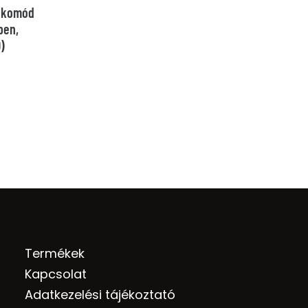
lókomód
was:
is:
ben,
)
124.000 Ft.
94.000 Ft
Termékek
Kapcsolat
Adatkezelési tájékoztató