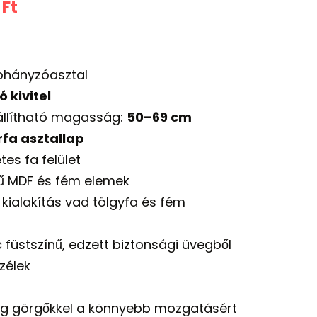
l
Current
0
Ft
price
is:
ohányzóasztal
 Ft.
119.000 Ft.
 kivitel
llítható magasság:
50–69 cm
fa asztallap
tes fa felület
nű MDF és fém elemek
kialakítás vad tölgyfa és fém
c füstszínű, edzett biztonsági üvegből
zélek
ag görgőkkel a könnyebb mozgatásért