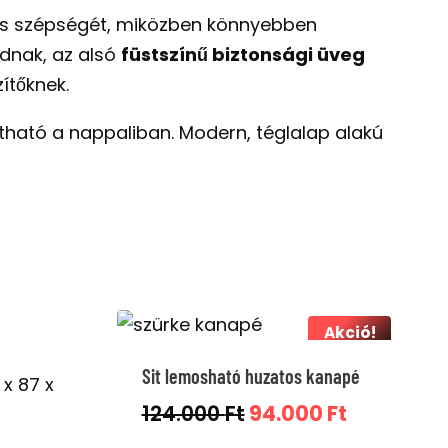
etes szépségét, miközben könnyebben
adnak, az alsó
füstszínű biztonsági üveg
ítőknek.
tható a nappaliban. Modern, téglalap alakú
Akció!
Sit lemosható huzatos kanapé
Original
Current
124.000
Ft
94.000
Ft
price
price