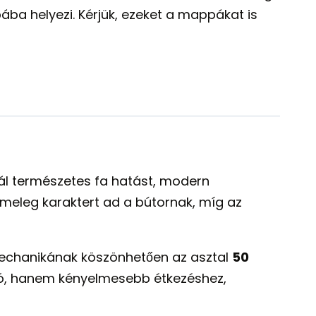
ába helyezi. Kérjük, ezeket a mappákat is
nál természetes fa hatást, modern
meleg karaktert ad a bútornak, míg az
tmechanikának köszönhetően az asztal
50
tó, hanem kényelmesebb étkezéshez,