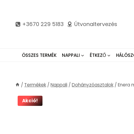
Skip
to
content
+3670 229 5183
Útvonaltervezés
ÖSSZES TERMÉK
NAPPALI
ÉTKEZŐ
HÁLÓSZ
/
Termékek
/
Nappali
/
Dohányzóasztalok
/
Enera 
Akció!