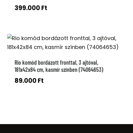
399.000
Ft
Rio komód bordázott fronttal, 3 ajtóval,
181x42x84 cm, kasmír színben (74064653)
89.000
Ft