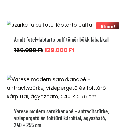
price
price
was:
is:
124.000 Ft.
94.000 Ft.
Akció!
Arndt fotel+lábtartó puff tömör bükk lábakkal
Original
Current
169.000
Ft
129.000
Ft
price
price
was:
is:
169.000 Ft.
129.000 Ft.
Varese modern sarokkanapé – antracitszürke,
vízlepergető és folttűrő kárpittal, ágyazható,
240 × 255 cm