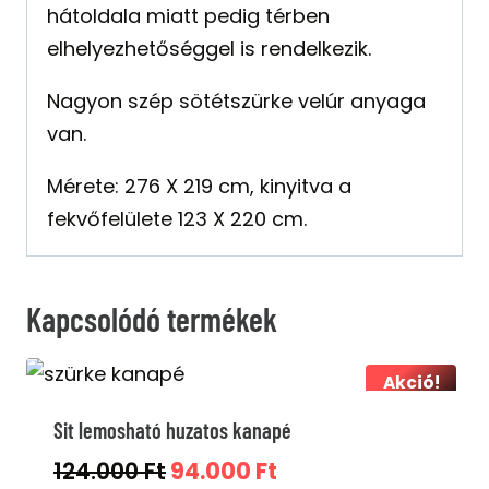
hátoldala miatt pedig térben
elhelyezhetőséggel is rendelkezik.
Nagyon szép sötétszürke velúr anyaga
van.
Mérete: 276 X 219 cm, kinyitva a
fekvőfelülete 123 X 220 cm.
Kapcsolódó termékek
Akció!
Sit lemosható huzatos kanapé
Original
Current
124.000
Ft
94.000
Ft