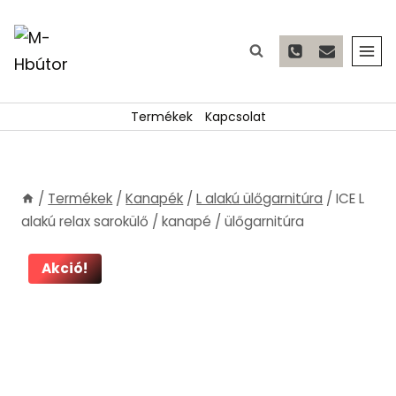
Skip
to
content
Termékek
Kapcsolat
/
Termékek
/
Kanapék
/
L alakú ülőgarnitúra
/
ICE L
alakú relax sarokülő / kanapé / ülőgarnitúra
Akció!