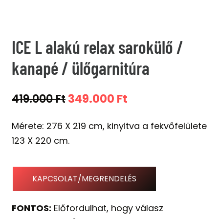
ICE L alakú relax sarokülő /
kanapé / ülőgarnitúra
Original
Current
419.000
Ft
349.000
Ft
price
price
Mérete: 276 X 219 cm, kinyitva a fekvőfelülete
was:
is:
123 X 220 cm.
419.000 Ft.
349.000 Ft.
KAPCSOLAT/MEGRENDELÉS
FONTOS:
Előfordulhat, hogy válasz