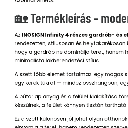
Azonnal vihető❗️
🏡 Termékleírás – modern,
Az
INOSIGN Infinity 4 részes gardrób- és 
rendezetten, stílusosan és helytakarékosan
hogy a gardrób ne dominálja teret, hanem ha
minimalista lakberendezési stílus.
A szett több elemet tartalmaz: egy magas sze
egy kerek tükröt — mindez összhangban, egy
A bútorlap anyag és a felület kialakítása tö
készülnek, a felület könnyen tisztán tarthat
Ez a szett különösen jól jöhet olyan otthono
elnyomja a teret, hanem rendezetten szervezi