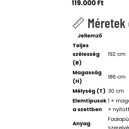
119.000
Ft
📏 Méretek 
Jellemző
Teljes
szélesség
192 cm
(B)
Magasság
186 cm
(H)
Mélység (T)
30 cm
Elemtípusok
1 × maga
a szettben
× nyitot
Faalapú
Anyag
szerelv