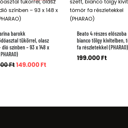
rina barokk
Beato 4 részes előszoba 
dőasztal tükörrel, olasz
bianco tölgy kivitelben, 
– dió színben – 93 x 148 x
fa részletekkel (PHARAO)
(PHARAO)
199.000
Ft
Original
Current
000
Ft
149.000
Ft
price
price
was:
is:
199.000 Ft.
149.000 Ft.