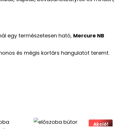
nál egy természetesen ható,
Mercure NB
honos és mégis kortárs hangulatot teremt.
Akció!