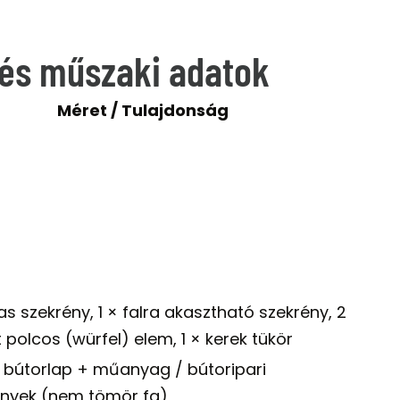
és műszaki adatok
Méret / Tulajdonság
s szekrény, 1 × falra akasztható szekrény, 2
t polcos (würfel) elem, 1 × kerek tükör
 bútorlap + műanyag / bútoripari
ények (nem tömör fa)