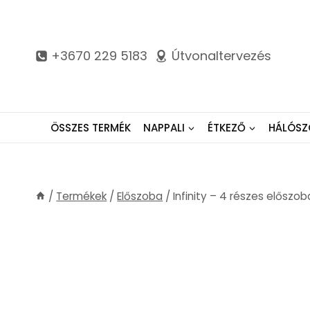
Skip
to
content
+3670 229 5183
Útvonaltervezés
ÖSSZES TERMÉK
NAPPALI
ÉTKEZŐ
HÁLÓSZ
/
Termékek
/
Előszoba
/
Infinity – 4 részes előszo