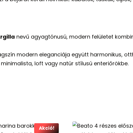
gilla
nevű agyagtónusú, modern felületet kombi
gszín modern eleganciája együtt harmonikus, ott
 minimalista, loft vagy natúr stílusú enteriőrökbe.
Akció!