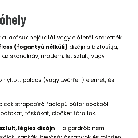
lóhely
k a lakásuk bejáratát vagy előterét szeretnék
fless (fogantyú nélküli)
dizájnja biztosítja,
az skandináv, modern, letisztult, vagy
 nyitott polcos (vagy „würfel”) elemet, és
 polcok strapabíró faalapú bútorlapokból
bátokat, táskákat, cipőket tároltok.
ztult, légies dizájn
— a gardrób nem
, sálak, sapkák, bevásárlószatyrok és minden,