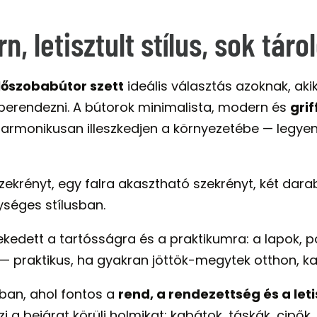
 letisztult stílus, sok táro
előszobabútor szett
ideális választás azoknak, aki
 berendezni. A bútorok minimalista, modern és
grif
rmonikusan illeszkedjen a környezetébe — legyen 
krényt, egy falra akasztható szekrényt, két darab
séges stílusban.
rekedett a tartósságra és a praktikumra: a lapok,
ó — praktikus, ha gyakran jöttök-megytek otthon, ka
kban, ahol fontos a
rend, a rendezettség és a letis
 a bejárat körüli holmikat: kabátok, táskák, cipők