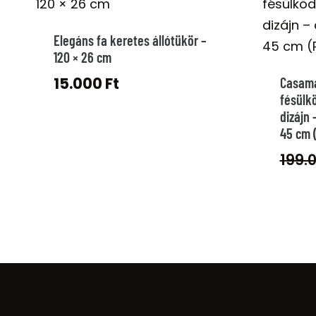
Elegáns fa keretes állótükör –
120 × 26 cm
15.000
Ft
Casama
fésülkö
dizájn 
45 cm 
199.