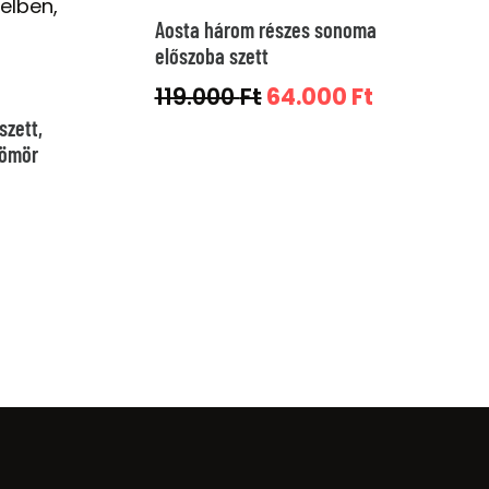
Aosta három részes sonoma
előszoba szett
Original
Current
119.000
Ft
64.000
Ft
szett,
price
price
tömör
was:
is:
119.000 Ft.
64.000 Ft.