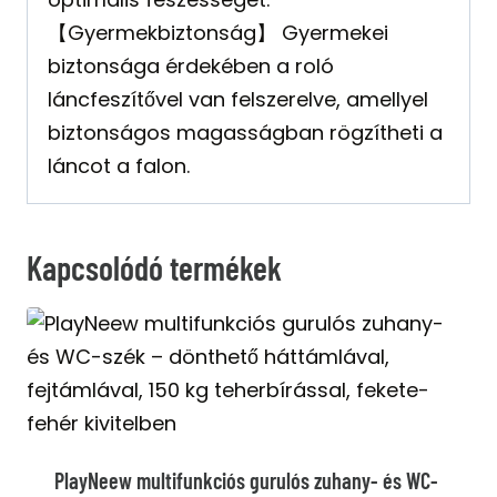
【Gyermekbiztonság】 Gyermekei
biztonsága érdekében a roló
láncfeszítővel van felszerelve, amellyel
biztonságos magasságban rögzítheti a
láncot a falon.
Kapcsolódó termékek
PlayNeew multifunkciós gurulós zuhany- és WC-