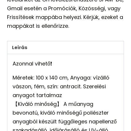
Gmail esetén a Promóciók, Közösségi, vagy
Frissítések mappába helyezi. Kérjük, ezeket a
mappákat is ellenőrizze.
Leírás
Azonnal vihető❗️
Méretek: 100 x 140 cm, Anyaga: vízálló
vászon, fém, szín: antracit. Szerelési
anyagot tartalmaz
【Kiváló minőség】 A műanyag
bevonatú, kiváló minőségű poliészter
anyagból készült függőleges napellenző
szakadásálló, időjárásálló és UV-álló.