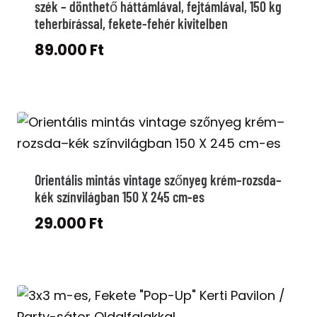
szék – dönthető háttámlával, fejtámlával, 150 kg
teherbírással, fekete-fehér kivitelben
89.000
Ft
Orientális mintás vintage szőnyeg krém–rozsda–
kék színvilágban 150 X 245 cm-es
29.000
Ft