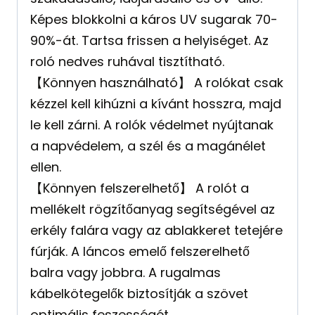
Képes blokkolni a káros UV sugarak 70-
90%-át. Tartsa frissen a helyiséget. Az
roló nedves ruhával tisztítható.
【Könnyen használható】 A rolókat csak
kézzel kell kihúzni a kívánt hosszra, majd
le kell zárni. A rolók védelmet nyújtanak
a napvédelem, a szél és a magánélet
ellen.
【Könnyen felszerelhető】 A rolót a
mellékelt rögzítőanyag segítségével az
erkély falára vagy az ablakkeret tetejére
fúrják. A láncos emelő felszerelhető
balra vagy jobbra. A rugalmas
kábelkötegelők biztosítják a szövet
optimális feszességét.