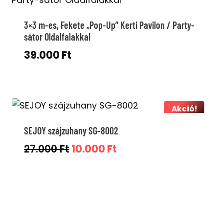
3×3 m-es, Fekete „Pop-Up” Kerti Pavilon / Party-
sátor Oldalfalakkal
39.000
Ft
Akció!
SEJOY szájzuhany SG-8002
Original
Current
27.000
Ft
10.000
Ft
price
price
was:
is:
27.000 Ft.
10.000 Ft.