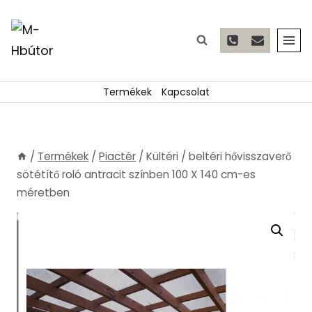
Skip
to
content
Termékek
Kapcsolat
/
Termékek
/
Piactér
/
Kültéri / beltéri hővisszaverő
sötétítő roló antracit színben 100 X 140 cm-es
méretben