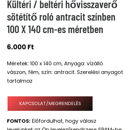
Kültéri / beltéri hővisszaverő
sötétítő roló antracit színben
100 X 140 cm-es méretben
6.000
Ft
Méretek: 100 x 140 cm, Anyaga: vízálló
vászon, fém, szín: antracit. Szerelési anyagot
tartalmaz
KAPCSOLAT/MEGRENDELÉS
FONTOS:
Előfordulhat, hogy válasz
levelünket az Ön levelezőrendszere SPAM-be,