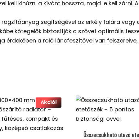
kell kihúzni a kívánt hosszra, majd le kell zárni.
rögzítőanyag segítségével az erkély falára vagy a
kábelkötegelők biztosítják a szövet optimális fesz
érdekében a roló láncfeszítővel van felszerelve
Akció!
Összecsukható utazó et