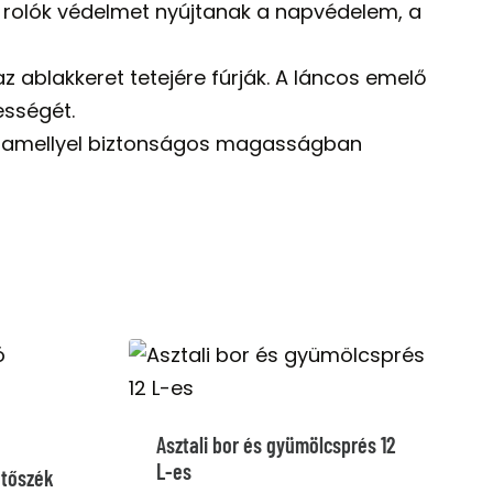
 A rolók védelmet nyújtanak a napvédelem, a
z ablakkeret tetejére fúrják. A láncos emelő
ességét.
, amellyel biztonságos magasságban
Asztali bor és gyümölcsprés 12
L-es
etőszék