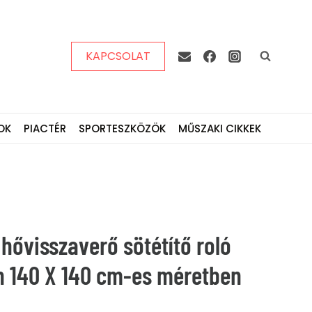
KAPCSOLAT
OK
PIACTÉR
SPORTESZKÖZÖK
MŰSZAKI CIKKEK
i hővisszaverő sötétítő roló
en 140 X 140 cm-es méretben