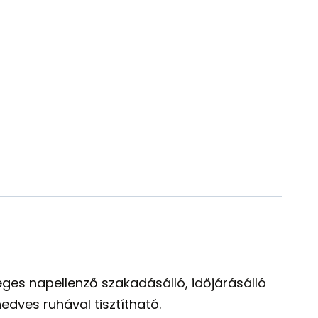
es napellenző szakadásálló, időjárásálló
edves ruhával tisztítható.