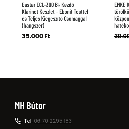
Eastar ECL-300 B♭ Kezdő
EMKE 
Klarinét Készlet – Ebonit Testtel
törölkö
és Teljes Kiegészítő Csomaggal
közpon
(hangszer)
hatéko
35.000
Ft
39.0
MH Bútor
Tel:
06 70 2295 183