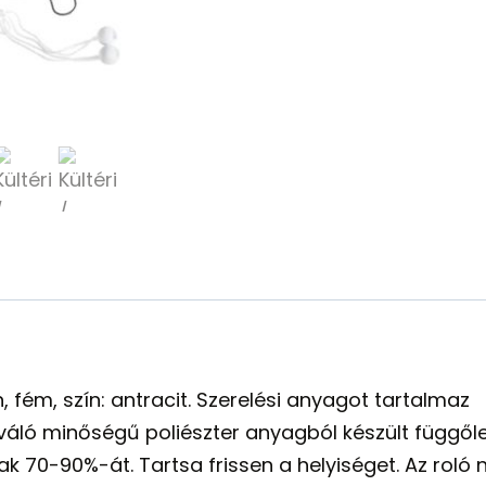
, fém, szín: antracit. Szerelési anyagot tartalmaz
ló minőségű poliészter anyagból készült függőleg
k 70-90%-át. Tartsa frissen a helyiséget. Az roló n