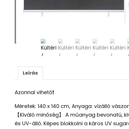
Leírás
Azonnal vihető❗️
Méretek: 140 x 140 cm, Anyaga: vízálló vászon
【Kiváló minőség】 A műanyag bevonatú, kivá
és UV-álló. Képes blokkolni a káros UV sugara