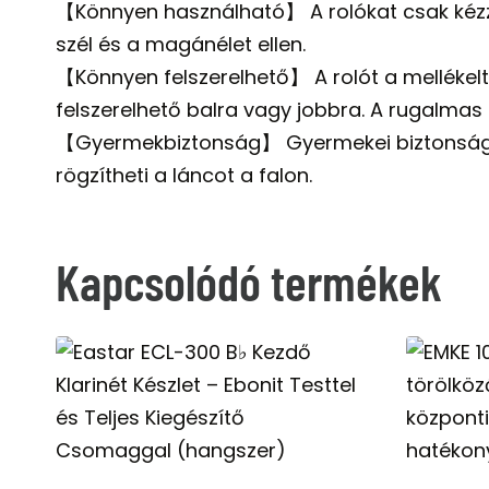
【Könnyen használható】 A rolókat csak kézzel 
szél és a magánélet ellen.
【Könnyen felszerelhető】 A rolót a mellékelt 
felszerelhető balra vagy jobbra. A rugalmas 
【Gyermekbiztonság】 Gyermekei biztonsága 
rögzítheti a láncot a falon.
Kapcsolódó termékek