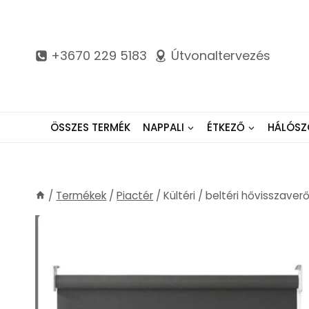
Skip
to
content
+3670 229 5183
Útvonaltervezés
ÖSSZES TERMÉK
NAPPALI
ÉTKEZŐ
HÁLÓSZ
/
Termékek
/
Piactér
/
Kültéri / beltéri hővisszave