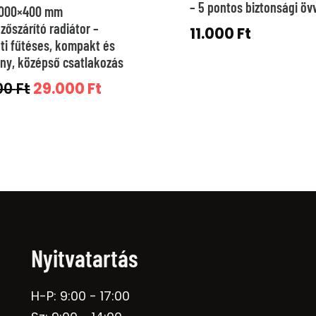
– 5 pontos biztonsági öv
1000×400 mm
zőszárító radiátor –
11.000
Ft
ti fűtéses, kompakt és
ny, középső csatlakozás
Original
Current
00
Ft
29.000
Ft
price
price
was:
is:
39.000 Ft.
29.000 Ft.
Nyitvatartás
H-P: 9:00 - 17:00