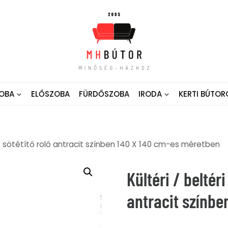
OBA
ELŐSZOBA
FÜRDŐSZOBA
IRODA
KERTI BÚTOR
rő sötétítő roló antracit színben 140 X 140 cm-es méretben
Kültéri / beltér
antracit színb