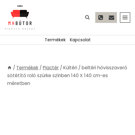
Skip
to
content
Termékek
Kapcsolat
/
Termékek
/
Piactér
/
Kültéri / beltéri hővisszaverő
sötétítő roló szürke színben 140 X 140 cm-es
méretben