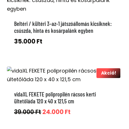
Beltéri / kültéri 3-az-1 játszóállomás kicsiknek:
csúszda, hinta és kosárpalánk egyben
35.000
Ft
Akció!
vidaXL FEKETE polipropilén rácsos kerti
ültetőláda 120 x 40 x 121,5 cm
Original
Current
39.000
Ft
24.000
Ft
price
price