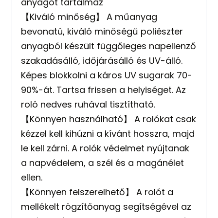
anyagot tartalmaz
【Kiváló minőség】 A műanyag
bevonatú, kiváló minőségű poliészter
anyagból készült függőleges napellenző
szakadásálló, időjárásálló és UV-álló.
Képes blokkolni a káros UV sugarak 70-
90%-át. Tartsa frissen a helyiséget. Az
roló nedves ruhával tisztítható.
【Könnyen használható】 A rolókat csak
kézzel kell kihúzni a kívánt hosszra, majd
le kell zárni. A rolók védelmet nyújtanak
a napvédelem, a szél és a magánélet
ellen.
【Könnyen felszerelhető】 A rolót a
mellékelt rögzítőanyag segítségével az