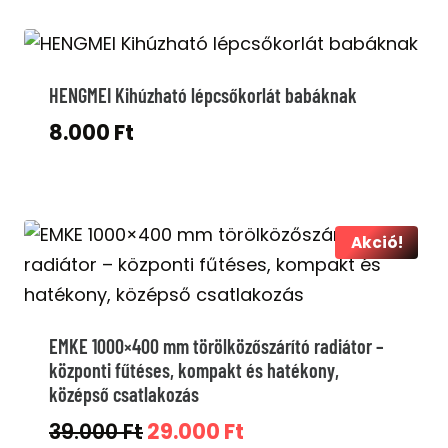
was:
is:
39.000 Ft.
24.000 Ft.
HENGMEI Kihúzható lépcsőkorlát babáknak
8.000
Ft
Akció!
EMKE 1000×400 mm törölközőszárító radiátor –
központi fűtéses, kompakt és hatékony,
középső csatlakozás
Original
Current
39.000
Ft
29.000
Ft