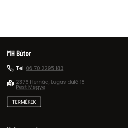
price
price
was:
is:
39.000 Ft.
29.000 Ft.
MH Bútor
Tel:
06 70 2295 183
2376
Hernád, Lugas dülő 18
Pest Megye
TERMÉKEK