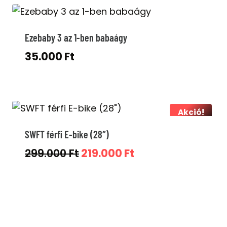
39.000 Ft.
24.000 Ft.
Ezebaby 3 az 1-ben babaágy
35.000
Ft
Akció!
SWFT férfi E-bike (28″)
Original
Current
299.000
Ft
219.000
Ft
price
price
was:
is:
299.000 Ft.
219.000 Ft.