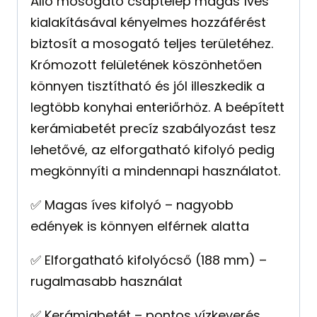
Álló mosogató csaptelep magas íves
kialakításával kényelmes hozzáférést
biztosít a mosogató teljes területéhez.
Krómozott felületének köszönhetően
könnyen tisztítható és jól illeszkedik a
legtöbb konyhai enteriőrhöz. A beépített
kerámiabetét precíz szabályozást tesz
lehetővé, az elforgatható kifolyó pedig
megkönnyíti a mindennapi használatot.
✅ Magas íves kifolyó – nagyobb
edények is könnyen elférnek alatta
✅ Elforgatható kifolyócső (188 mm) –
rugalmasabb használat
✅ Kerámiabetét – pontos vízkeverés