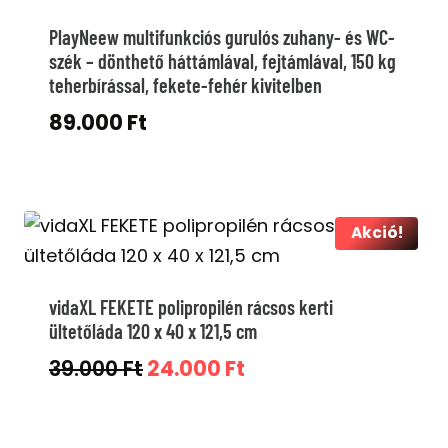
PlayNeew multifunkciós gurulós zuhany- és WC-
szék – dönthető háttámlával, fejtámlával, 150 kg
teherbírással, fekete-fehér kivitelben
89.000
Ft
Akció!
vidaXL FEKETE polipropilén rácsos kerti
ültetőláda 120 x 40 x 121,5 cm
Original
Current
39.000
Ft
24.000
Ft
price
price
was:
is: