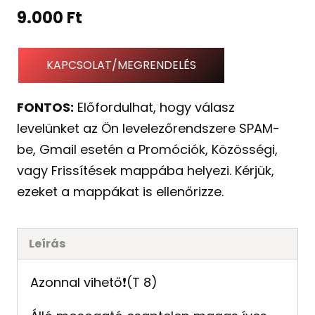
9.000
Ft
KAPCSOLAT/MEGRENDELÉS
FONTOS:
Előfordulhat, hogy válasz
levelünket az Ön levelezőrendszere SPAM-
be, Gmail esetén a Promóciók, Közösségi,
vagy Frissítések mappába helyezi. Kérjük,
ezeket a mappákat is ellenőrizze.
Leírás
Azonnal vihető❗️(T 8)