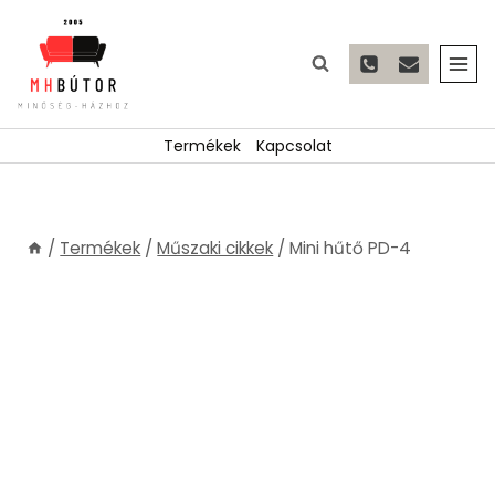
Skip
to
content
Termékek
Kapcsolat
/
Termékek
/
Műszaki cikkek
/
Mini hűtő PD-4