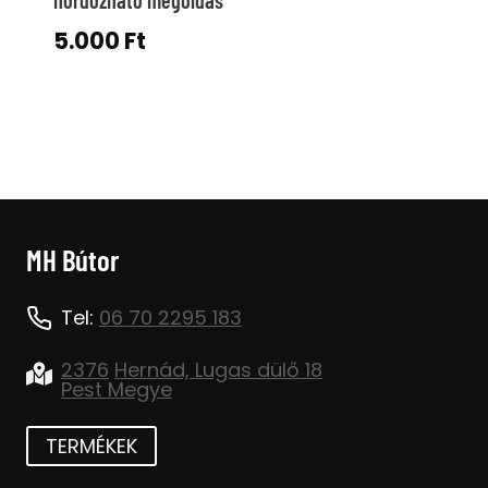
5.000
Ft
MH Bútor
Tel:
06 70 2295 183
2376
Hernád, Lugas dülő 18
Pest Megye
TERMÉKEK