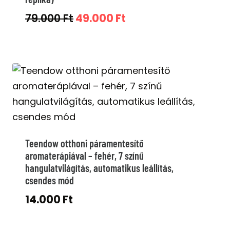
Original
Current
79.000
Ft
49.000
Ft
price
price
was:
is:
79.000 Ft.
49.000 Ft.
Teendow otthoni páramentesítő
aromaterápiával – fehér, 7 színű
hangulatvilágítás, automatikus leállítás,
csendes mód
14.000
Ft