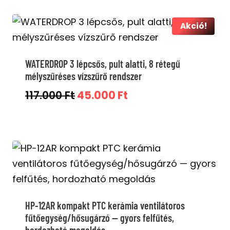
Akció!
WATERDROP 3 lépcsős, pult alatti, 8 rétegű
mélyszűréses vízszűrő rendszer
Original
Current
117.000
Ft
45.000
Ft
price
price
was:
is:
117.000 Ft.
45.000 Ft.
HP-12AR kompakt PTC kerámia ventilátoros
fűtőegység/hősugárzó — gyors felfűtés,
hordozható megoldás