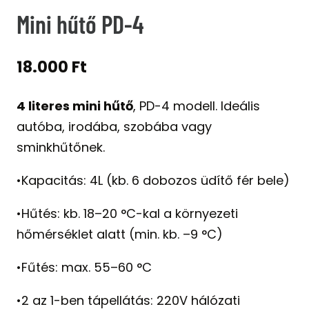
Mini hűtő PD-4
18.000
Ft
4 literes mini hűtő
, PD-4 modell. Ideális
autóba, irodába, szobába vagy
sminkhűtőnek.
•Kapacitás: 4L (kb. 6 dobozos üdítő fér bele)
•Hűtés: kb. 18–20 °C-kal a környezeti
hőmérséklet alatt (min. kb. –9 °C)
•Fűtés: max. 55–60 °C
•2 az 1-ben tápellátás: 220V hálózati