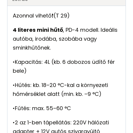
Azonnal vihető❗️(T 29)
4 literes mini hűtő
, PD-4 modell. Ideális
autóba, irodába, szobába vagy
sminkhűtőnek.
•Kapacitás: 4L (kb. 6 dobozos üdítő fér
bele)
•Hűtés: kb. 18–20 °C-kal a környezeti
hőmérséklet alatt (min. kb. –9 °C)
•Fűtés: max. 55–60 °C
•2 az 1-ben tápellátás: 220V hálózati
adapter + 12V autós szivargyújtó