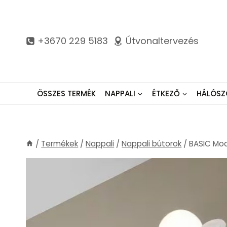
Skip
to
content
+3670 229 5183
Útvonaltervezés
ÖSSZES TERMÉK
NAPPALI
ÉTKEZŐ
HÁLÓSZ
/
Termékek
/
Nappali
/
Nappali bútorok
/
BASIC Mod