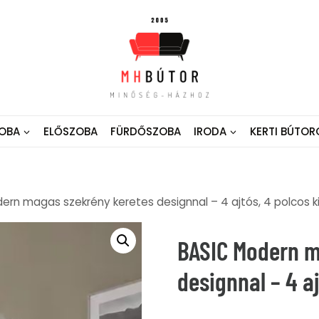
OBA
ELŐSZOBA
FÜRDŐSZOBA
IRODA
KERTI BÚTOR
ern magas szekrény keretes designnal – 4 ajtós, 4 polcos ki
BASIC Modern m
designnal – 4 aj