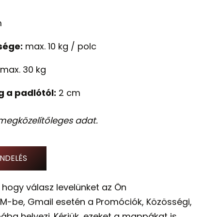
m
sége:
max. 10 kg / polc
max. 30 kg
a padlótól:
2 cm
egközelítőleges adat.
NDELÉS
 hogy válasz levelünket az Ön
M-be, Gmail esetén a Promóciók, Közösségi,
ába helyezi. Kérjük, ezeket a mappákat is