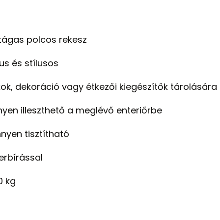
tágas polcos rekesz
us és stílusos
ok, dekoráció vagy étkezői kiegészítők tárolására
yen illeszthető a meglévő enteriőrbe
nnyen tisztítható
erbírással
0 kg