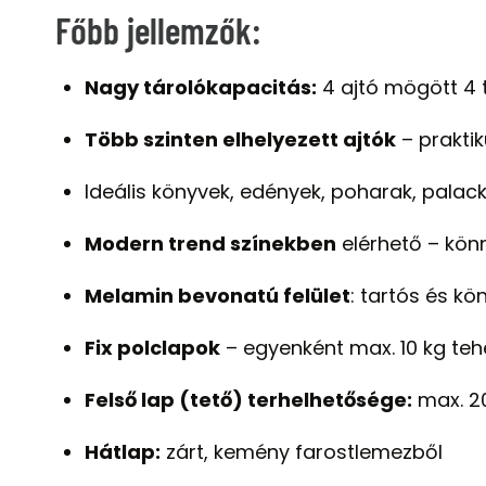
Főbb jellemzők:
Nagy tárolókapacitás:
4 ajtó mögött 4 
Több szinten elhelyezett ajtók
– praktik
Ideális könyvek, edények, poharak, palack
Modern trend színekben
elérhető – könn
Melamin bevonatú felület
: tartós és kö
Fix polclapok
– egyenként max. 10 kg teh
Felső lap (tető) terhelhetősége:
max. 2
Hátlap:
zárt, kemény farostlemezből