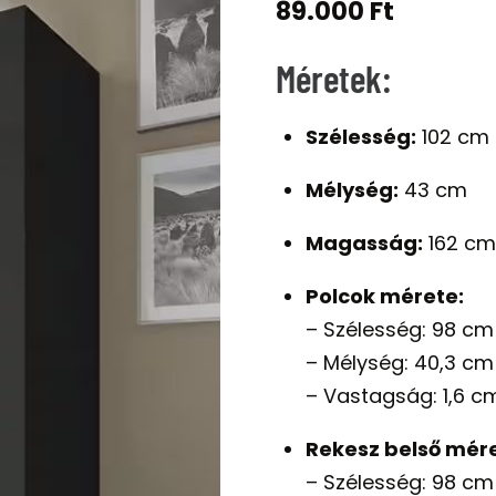
89.000
Ft
Méretek:
Szélesség:
102 cm
Mélység:
43 cm
Magasság:
162 cm
Polcok mérete:
– Szélesség: 98 cm
– Mélység: 40,3 cm
– Vastagság: 1,6 c
Rekesz belső mére
– Szélesség: 98 cm