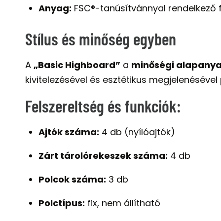
Anyag:
FSC®-tanúsítvánnyal rendelkező f
Stílus és minőség egyben
A
„Basic Highboard”
a
minőségi alapany
kivitelezésével és esztétikus megjelenésével
Felszereltség és funkciók:
Ajtók száma:
4 db (nyílóajtók)
Zárt tárolórekeszek száma:
4 db
Polcok száma:
3 db
Polctípus:
fix, nem állítható