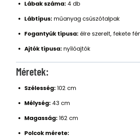
Lábak száma:
4 db
Lábtípus:
műanyag csúszótalpak
Fogantyúk típusa:
élre szerelt, fekete f
Ajtók típusa:
nyílóajtók
Méretek:
Szélesség:
102 cm
Mélység:
43 cm
Magasság:
162 cm
Polcok mérete: