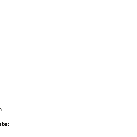
m
te: