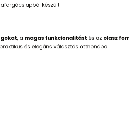
aforgácslapból készült
agokat
, a
magas funkcionalitást
és az
olasz fo
 praktikus és elegáns választás otthonába.