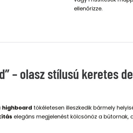
ellenőrizze.
” – olasz stílusú keretes de
ú
highboard
tökéletesen illeszkedik bármely helyis
kítás
elegáns megjelenést kölcsönöz a bútornak, 