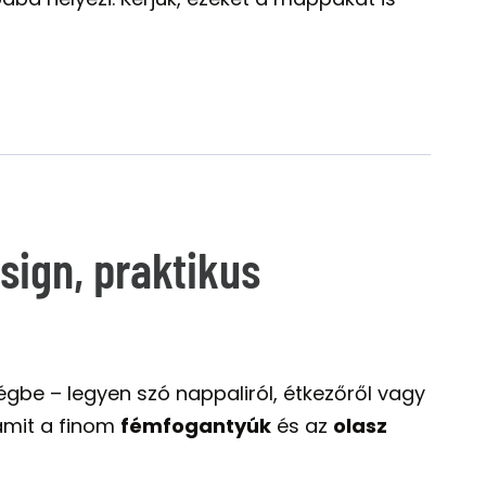
sign, praktikus
égbe – legyen szó nappaliról, étkezőről vagy
amit a finom
fémfogantyúk
és az
olasz