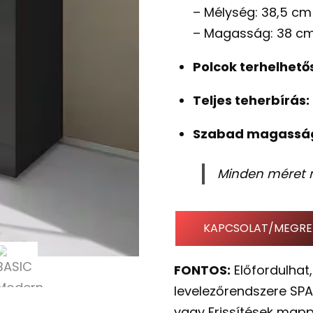
– Mélység: 38,5 cm
– Magasság: 38 c
Polcok terhelhető
Teljes teherbírás:
Szabad magasság 
Minden méret m
KAPCSOLAT/MEGRE
FONTOS:
Előfordulhat,
levelezőrendszere SPA
vagy Frissítések mapp