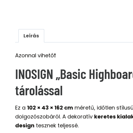
Leírás
Azonnal vihető❗️
INOSIGN „Basic Highboard
tárolással
Ez a
102 × 43 × 162 cm
méretű, időtlen stílus
dolgozószobáról. A dekoratív
keretes kiala
design
tesznek teljessé.