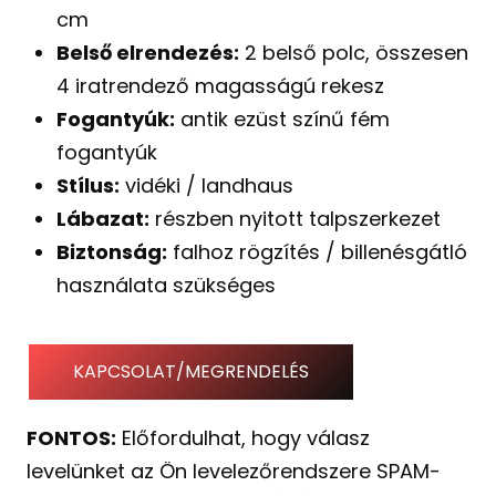
cm
Belső elrendezés:
2 belső polc, összesen
4 iratrendező magasságú rekesz
Fogantyúk:
antik ezüst színű fém
fogantyúk
Stílus:
vidéki / landhaus
Lábazat:
részben nyitott talpszerkezet
Biztonság:
falhoz rögzítés / billenésgátló
használata szükséges
KAPCSOLAT/MEGRENDELÉS
FONTOS:
Előfordulhat, hogy válasz
levelünket az Ön levelezőrendszere SPAM-