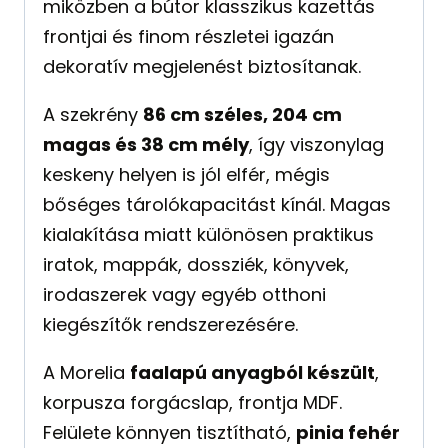
miközben a bútor klasszikus kazettás
frontjai és finom részletei igazán
dekoratív megjelenést biztosítanak.
A szekrény
86 cm széles, 204 cm
magas és 38 cm mély
, így viszonylag
keskeny helyen is jól elfér, mégis
bőséges tárolókapacitást kínál. Magas
kialakítása miatt különösen praktikus
iratok, mappák, dossziék, könyvek,
irodaszerek vagy egyéb otthoni
kiegészítők rendszerezésére.
A Morelia
faalapú anyagból készült
,
korpusza forgácslap, frontja MDF.
Felülete könnyen tisztítható,
pinia fehér