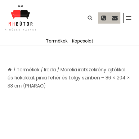
Skip
to
content
Termékek
Kapcsolat
/
Termékek
/
Iroda
/
Morelia iratszekrény ajtókkal
és fiókokkal, pinia fehér és tölgy színben – 86 × 204 ×
38 cm (PHARAO)