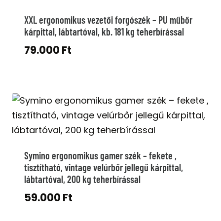
XXL ergonomikus vezetői forgószék – PU műbőr
kárpittal, lábtartóval, kb. 181 kg teherbírással
79.000
Ft
Symino ergonomikus gamer szék – fekete ,
tisztítható, vintage velúrbőr jellegű kárpittal,
lábtartóval, 200 kg teherbírással
59.000
Ft