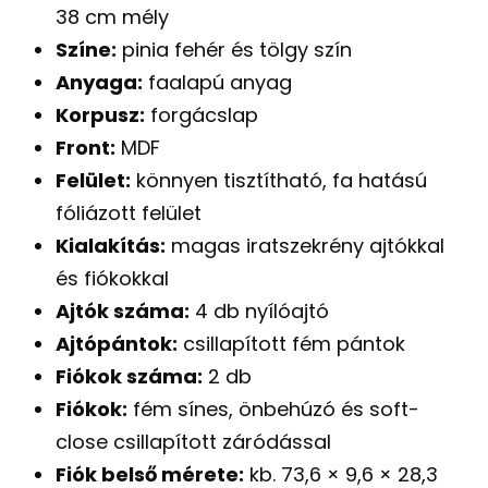
38 cm mély
Színe:
pinia fehér és tölgy szín
Anyaga:
faalapú anyag
Korpusz:
forgácslap
Front:
MDF
Felület:
könnyen tisztítható, fa hatású
fóliázott felület
Kialakítás:
magas iratszekrény ajtókkal
és fiókokkal
Ajtók száma:
4 db nyílóajtó
Ajtópántok:
csillapított fém pántok
Fiókok száma:
2 db
Fiókok:
fém sínes, önbehúzó és soft-
close csillapított záródással
Fiók belső mérete:
kb. 73,6 × 9,6 × 28,3