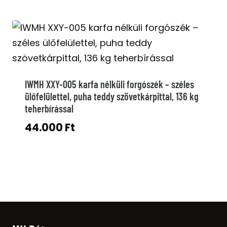
IWMH XXY-005 karfa nélküli forgószék – széles
ülőfelülettel, puha teddy szövetkárpittal, 136 kg
teherbírással
44.000
Ft