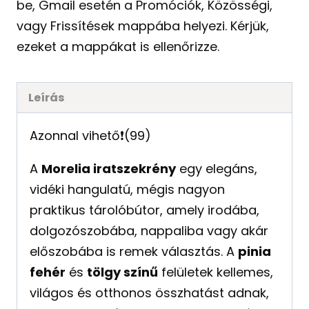
be, Gmail esetén a Promóciók, Közösségi,
vagy Frissítések mappába helyezi. Kérjük,
ezeket a mappákat is ellenőrizze.
Leírás
Azonnal vihető❗️(99)
A
Morelia iratszekrény
egy elegáns,
vidéki hangulatú, mégis nagyon
praktikus tárolóbútor, amely irodába,
dolgozószobába, nappaliba vagy akár
előszobába is remek választás. A
pinia
fehér
és
tölgy színű
felületek kellemes,
világos és otthonos összhatást adnak,