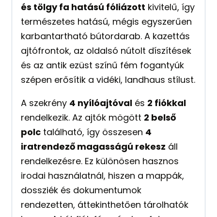
és tölgy fa hatású fóliázott
kivitelű, így
természetes hatású, mégis egyszerűen
karbantartható bútordarab. A kazettás
ajtófrontok, az oldalsó nútolt díszítések
és az antik ezüst színű fém fogantyúk
szépen erősítik a vidéki, landhaus stílust.
A szekrény
4 nyílóajtóval
és
2 fiókkal
rendelkezik. Az ajtók mögött
2 belső
polc
található, így összesen
4
iratrendező magasságú rekesz
áll
rendelkezésre. Ez különösen hasznos
irodai használatnál, hiszen a mappák,
dossziék és dokumentumok
rendezetten, áttekinthetően tárolhatók