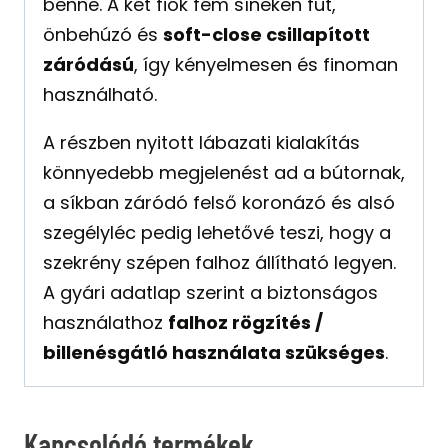
benne. A két fiók fém síneken fut,
önbehúzó és
soft-close csillapított
záródású
, így kényelmesen és finoman
használható.
A részben nyitott lábazati kialakítás
könnyedebb megjelenést ad a bútornak,
a síkban záródó felső koronázó és alsó
szegélyléc pedig lehetővé teszi, hogy a
szekrény szépen falhoz állítható legyen.
A gyári adatlap szerint a biztonságos
használathoz
falhoz rögzítés /
billenésgátló használata szükséges
.
Kapcsolódó termékek