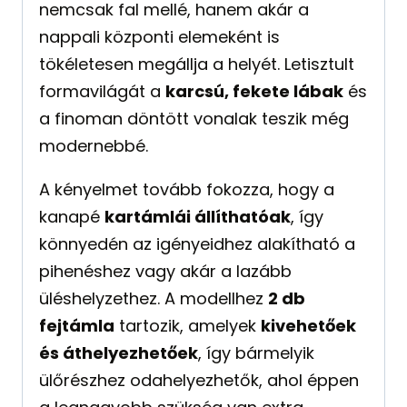
nemcsak fal mellé, hanem akár a
nappali központi elemeként is
tökéletesen megállja a helyét. Letisztult
formavilágát a
karcsú, fekete lábak
és
a finoman döntött vonalak teszik még
modernebbé.
A kényelmet tovább fokozza, hogy a
kanapé
kartámlái állíthatóak
, így
könnyedén az igényeidhez alakítható a
pihenéshez vagy akár a lazább
üléshelyzethez. A modellhez
2 db
fejtámla
tartozik, amelyek
kivehetőek
és áthelyezhetőek
, így bármelyik
ülőrészhez odahelyezhetők, ahol éppen