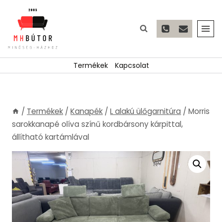
Skip
to
content
Termékek
Kapcsolat
/
Termékek
/
Kanapék
/
L alakú ülőgarnitúra
/
Morris
sarokkanapé olíva színű kordbársony kárpittal,
állítható kartámlával