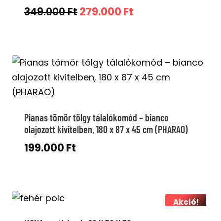
Original
Current
349.000
Ft
279.000
Ft
price
price
was:
is:
349.000 Ft.
279.000 Ft.
Pianas tömör tölgy tálalókomód – bianco
olajozott kivitelben, 180 x 87 x 45 cm (PHARAO)
199.000
Ft
Akció!