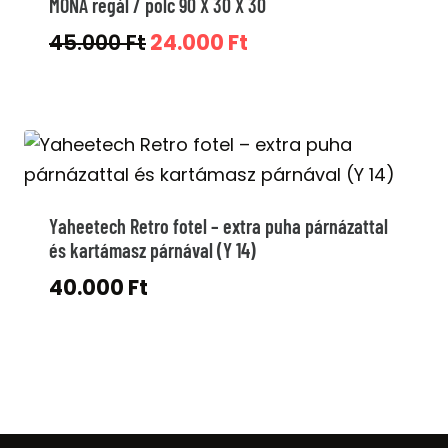
MONA regál / polc 90 X 30 X 30
Original
Current
45.000
Ft
24.000
Ft
price
price
was:
is:
45.000 Ft.
24.000 Ft.
Yaheetech Retro fotel – extra puha párnázattal
és kartámasz párnával (Y 14)
40.000
Ft