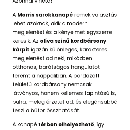
Azonnal vihető❗️
A
Morris sarokkanapé
remek választás
lehet azoknak, akik a modern
megjelenést és a kényelmet egyszerre
keresik. Az
olíva színű kordbársony
kárpit
igazán különleges, karakteres
megjelenést ad neki, miközben
otthonos, barátságos hangulatot
teremt a nappaliban. A bordázott
felületű kordbársony nemcsak
látványos, hanem kellemes tapintású is,
puha, meleg érzetet ad, és elegánsabbá
teszi a bútor összhatását.
A kanapé
térben elhelyezhető
, így