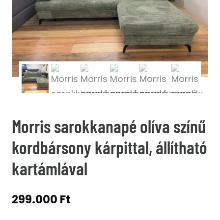
Morris sarokkanapé olíva színű
kordbársony kárpittal, állítható
kartámlával
299.000
Ft