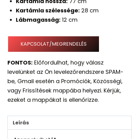
Kartámla hossza:
77 cm
Kartámla szélessége:
28 cm
Lábmagasság:
12 cm
KAPCSOLAT/MEGRENDELÉS
FONTOS:
Előfordulhat, hogy válasz
levelünket az Ön levelezőrendszere SPAM-
be, Gmail esetén a Promóciók, Közösségi,
vagy Frissítések mappába helyezi. Kérjük,
ezeket a mappákat is ellenőrizze.
Leírás