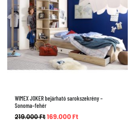
WIMEX JOKER bejárható sarokszekrény –
Sonoma–fehér
Original
Current
219.000
Ft
169.000
Ft
price
price