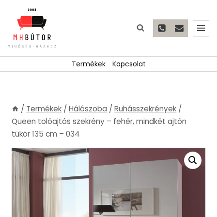
Skip
to
content
Termékek
Kapcsolat
/
Termékek
/
Hálószoba
/
Ruhásszekrények
/
Queen tolóajtós szekrény – fehér, mindkét ajtón
tükör 135 cm – 034