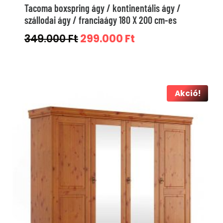
Tacoma boxspring ágy / kontinentális ágy /
szállodai ágy / franciaágy 180 X 200 cm-es
Original
Current
349.000
Ft
299.000
Ft
price
price
was:
is:
349.000 Ft.
299.000 Ft.
Akció!