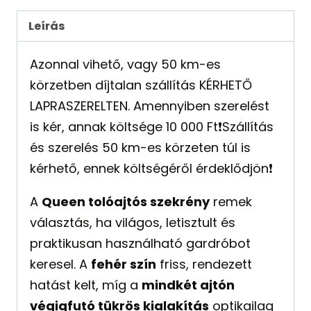
Leírás
Azonnal vihető, vagy 50 km-es
körzetben díjtalan szállítás KÉRHETŐ
LAPRASZERELTEN. Amennyiben szerelést
is kér, annak költsége 10 000 Ft❗️Szállítás
és szerelés 50 km-es körzeten túl is
kérhető, ennek költségéről érdeklődjön❗️
A
Queen tolóajtós szekrény
remek
választás, ha világos, letisztult és
praktikusan használható gardróbot
keresel. A
fehér szín
friss, rendezett
hatást kelt, míg a
mindkét ajtón
végigfutó tükrös kialakítás
optikailag