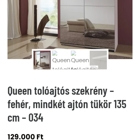
Queen tolóajtós szekrény –
fehér, mindkét ajtón tükör 135
cm – 034
129.000
Ft