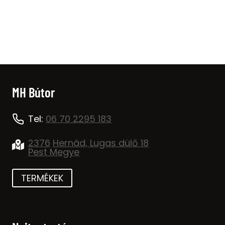
price
price
was:
is:
39.000 Ft.
29.000 Ft.
MH Bútor
Tel:
06 70 2295 183
2376
Hernád, Lugas dülő 18
Pest Megye
TERMÉKEK