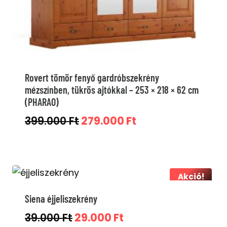
Rovert tömör fenyő gardróbszekrény
mézszínben, tükrös ajtókkal – 253 × 218 × 62 cm
(PHARAO)
Original
Current
399.000
Ft
279.000
Ft
price
price
was:
is:
399.000 Ft.
279.000 Ft.
Akció!
Siena éjjeliszekrény
Original
Current
39.000
Ft
29.000
Ft