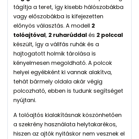
tágítja a teret, így kisebb hálószobákba
vagy előszobákba is kifejezetten
előnyös választás. A modell
2
tolóajtóval
,
2 ruharúddal
és
2 polccal
készült, így a vállfás ruhák és a
hajtogatott holmik tárolása is
kényelmesen megoldható. A polcok
helyei egyébként ki vannak alakítva,
tehát bármely oldala akár végig
polcozható, ebben is tudunk segítséget
nyújtani.
A tolóajtós kialakításnak köszönhetően
a szekrény használata helytakarékos,
hiszen az ajtók nyitáskor nem vesznek el