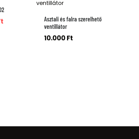
02
Asztali és falra szerelhető
l
Current
Ft
ventillátor
price
10.000
Ft
is:
t.
10.000 Ft.