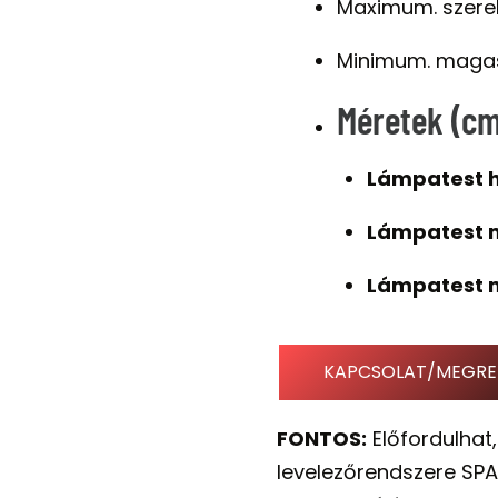
Maximum. szere
Minimum. maga
Méretek (cm
Lámpatest h
Lámpatest 
Lámpatest 
KAPCSOLAT/MEGRE
FONTOS:
Előfordulhat,
levelezőrendszere SPA