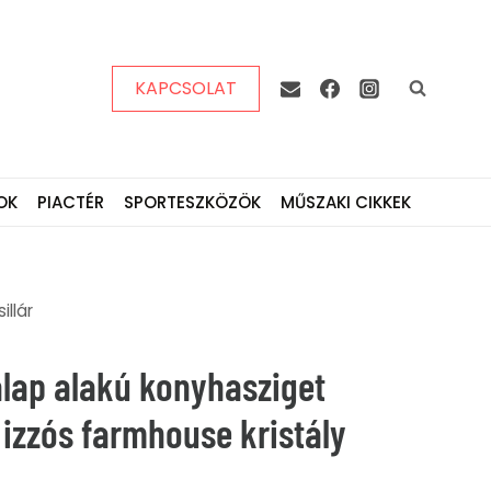
KAPCSOLAT
OK
PIACTÉR
SPORTESZKÖZÖK
MŰSZAKI CIKKEK
illár
alap alakú konyhasziget
izzós farmhouse kristály