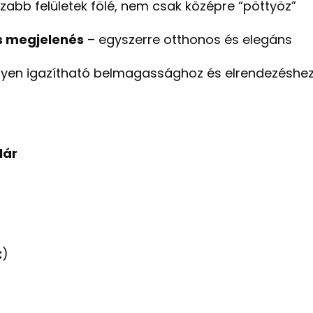
szabb felületek fölé, nem csak középre “pöttyöz”
os megjelenés
– egyszerre otthonos és elegáns
yen igazítható belmagassághoz és elrendezéshe
lár
t
)