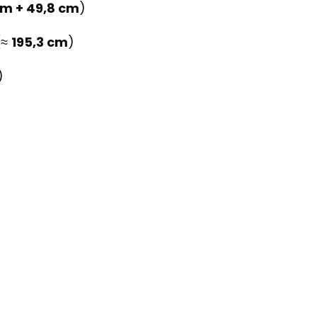
cm + 49,8 cm
)
(≈
195,3 cm
)
)