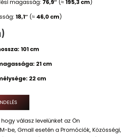
lési magasság:
76,9″
(≈
195,3 cm
)
sság:
18,1″
(≈
46,0 cm
)
)
ossza:
101 cm
magassága:
21 cm
mélysége:
22 cm
NDELÉS
 hogy válasz levelünket az Ön
M-be, Gmail esetén a Promóciók, Közösségi,