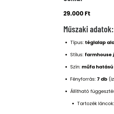
29.000
Ft
Műszaki adatok:
Típus:
téglalap al
Stílus:
farmhouse /
Szín:
műfa hatású
Fényforrás:
7 db
(i
Állítható függeszté
Tartozék láncok