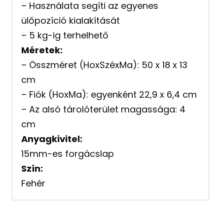
– Használata segíti az egyenes
ülőpozíció kialakítását
– 5 kg-ig terhelhető
Méretek:
– Összméret (HoxSzéxMa): 50 x 18 x 13
cm
– Fiók (HoxMa): egyenként 22,9 x 6,4 cm
– Az alsó tárolóterület magassága: 4
cm
Anyagkivitel:
15mm-es forgácslap
Szín:
Fehér