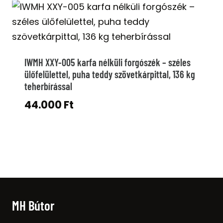
IWMH XXY-005 karfa nélküli forgószék – széles
ülőfelülettel, puha teddy szövetkárpittal, 136 kg
teherbírással
44.000
Ft
MH Bútor