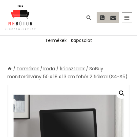
Skip
to
content
Termékek
Kapcsolat
/
Termékek
/
Iroda
/
Íróasztalok
/
SoBuy
monitorállvány 50 x 18 x 13 cm fehér 2 fiókkal (S4-S5)