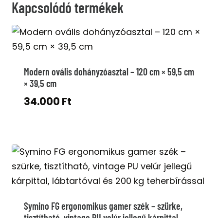
Kapcsolódó termékek
Modern ovális dohányzóasztal – 120 cm × 59,5 cm
× 39,5 cm
34.000
Ft
Symino FG ergonomikus gamer szék – szürke,
tisztítható, vintage PU velúr jellegű kárpittal,