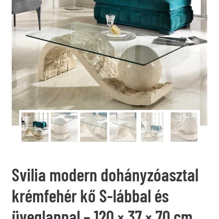
Svilia modern dohányzóasztal
krémfehér kő S-lábbal és
üveglappal – 120 × 37 × 70 cm