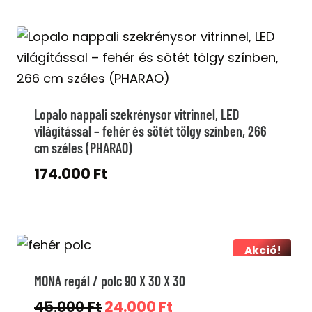
was:
is:
439.000 Ft.
299.000 Ft.
Lopalo nappali szekrénysor vitrinnel, LED
világítással – fehér és sötét tölgy színben, 266
cm széles (PHARAO)
174.000
Ft
Akció!
MONA regál / polc 90 X 30 X 30
Original
Current
45.000
Ft
24.000
Ft