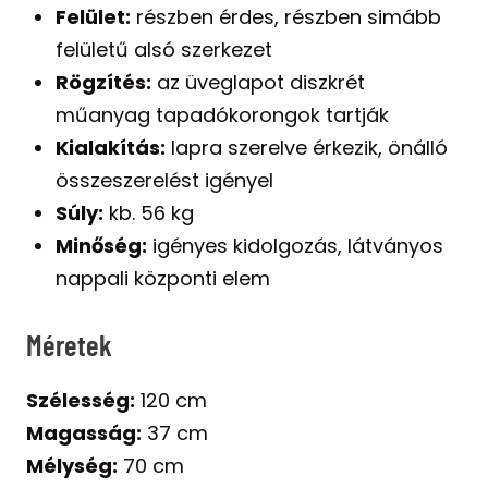
Felület:
részben érdes, részben simább
felületű alsó szerkezet
Rögzítés:
az üveglapot diszkrét
műanyag tapadókorongok tartják
Kialakítás:
lapra szerelve érkezik, önálló
összeszerelést igényel
Súly:
kb. 56 kg
Minőség:
igényes kidolgozás, látványos
nappali központi elem
Méretek
Szélesség:
120 cm
Magasság:
37 cm
Mélység:
70 cm