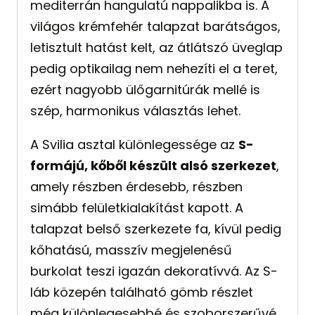
mediterrán hangulatú nappalikba is. A
világos krémfehér talapzat barátságos,
letisztult hatást kelt, az átlátszó üveglap
pedig optikailag nem nehezíti el a teret,
ezért nagyobb ülőgarnitúrák mellé is
szép, harmonikus választás lehet.
A Svilia asztal különlegessége az
S-
formájú, kőből készült alsó szerkezet
,
amely részben érdesebb, részben
simább felületkialakítást kapott. A
talapzat belső szerkezete fa, kívül pedig
kőhatású, masszív megjelenésű
burkolat teszi igazán dekoratívvá. Az S-
láb közepén található gömb részlet
még különlegesebbé és szoborszerűvé