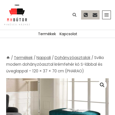
Skip
to
content
Termékek
Kapcsolat
/
Termékek
/
Nappali
/
Dohányzóasztalok
/
Svilia
modern dohányzóasztal krémfehér kő S-lábbal és
üveglappal – 120 × 37 × 70 cm (PHARAO)