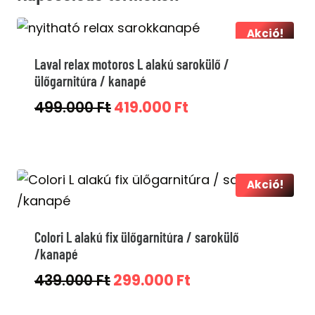
Akció!
Laval relax motoros L alakú sarokülő /
ülőgarnitúra / kanapé
Original
Current
499.000
Ft
419.000
Ft
price
price
was:
is:
499.000 Ft.
419.000 Ft.
Akció!
Colori L alakú fix ülőgarnitúra / sarokülő
/kanapé
Original
Current
439.000
Ft
299.000
Ft
price
price