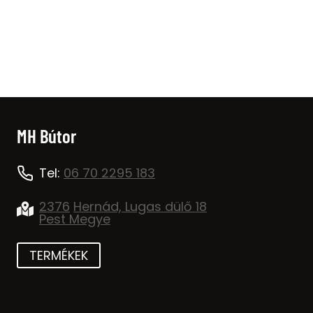
price
price
was:
is:
45.000 Ft.
24.000 Ft.
MH Bútor
Tel:
06 70 2295 183
2376
Hernád, Lugas dülő 18
Pest Megye
TERMÉKEK