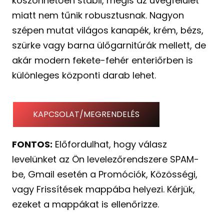
köszönhetően stabil, mégis az üvegfelület
miatt nem tűnik robusztusnak. Nagyon
szépen mutat világos kanapék, krém, bézs,
szürke vagy barna ülőgarnitúrák mellett, de
akár modern fekete-fehér enteriőrben is
különleges központi darab lehet.
KAPCSOLAT/MEGRENDELÉS
FONTOS:
Előfordulhat, hogy válasz
levelünket az Ön levelezőrendszere SPAM-
be, Gmail esetén a Promóciók, Közösségi,
vagy Frissítések mappába helyezi. Kérjük,
ezeket a mappákat is ellenőrizze.