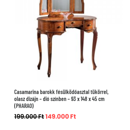
Casamarina barokk fésülködőasztal tükörrel,
olasz dizájn – dió színben – 93 x 148 x 45 cm
(PHARAO)
Original
Current
199.000
Ft
149.000
Ft
price
price