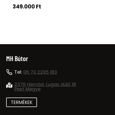
349.000
Ft
MH Bútor
Tel:
06 70 2295 183
2376
Hernád, Lugas dülő 18
Pest Megye
TERMÉKEK