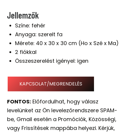
price
price
Jellemzők
was:
is:
Színe: fehér
30.000 Ft.
20.000 Ft.
Anyaga: szerelt fa
Mérete: 40 x 30 x 30 cm (Ho x Szé x Ma)
2 fiókkal
Összeszerelést igényel: igen
KAPCSOLAT/MEGRENDELÉS
FONTOS:
Előfordulhat, hogy válasz
levelünket az Ön levelezőrendszere SPAM-
be, Gmail esetén a Promóciók, Közösségi,
vagy Frissítések mappába helyezi. Kérjük,