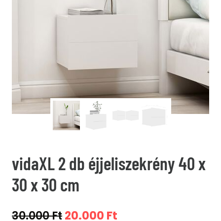
vidaXL 2 db éjjeliszekrény 40 x
30 x 30 cm
Original
Current
30.000
Ft
20.000
Ft