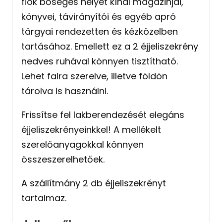
fiók bőséges helyet kínál magazinjai,
könyvei, távirányítói és egyéb apró
tárgyai rendezetten és kézközelben
tartásához. Emellett ez a 2 éjjeliszekrény
nedves ruhával könnyen tisztítható.
Lehet falra szerelve, illetve földön
tárolva is használni.
Frissítse fel lakberendezését elegáns
éjjeliszekrényeinkkel! A mellékelt
szerelőanyagokkal könnyen
összeszerelhetőek.
A szállítmány 2 db éjjeliszekrényt
tartalmaz.