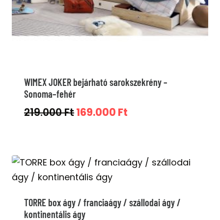
WIMEX JOKER bejárható sarokszekrény –
Sonoma–fehér
Original
Current
219.000
Ft
169.000
Ft
price
price
was:
is:
219.000 Ft.
169.000 Ft.
TORRE box ágy / franciaágy / szállodai ágy /
kontinentális ágy