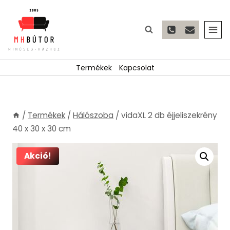
Skip
to
content
Termékek
Kapcsolat
/
Termékek
/
Hálószoba
/
vidaXL 2 db éjjeliszekrény
40 x 30 x 30 cm
Akció!