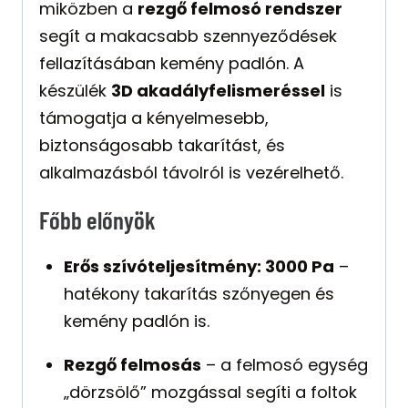
miközben a
rezgő felmosó rendszer
segít a makacsabb szennyeződések
fellazításában kemény padlón. A
készülék
3D akadályfelismeréssel
is
támogatja a kényelmesebb,
biztonságosabb takarítást, és
alkalmazásból távolról is vezérelhető.
Főbb előnyök
Erős szívóteljesítmény: 3000 Pa
–
hatékony takarítás szőnyegen és
kemény padlón is.
Rezgő felmosás
– a felmosó egység
„dörzsölő” mozgással segíti a foltok