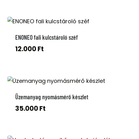
price
price
was:
is:
27.000 Ft.
10.000 Ft.
ENONEO fali kulcstároló széf
12.000
Ft
Üzemanyag nyomásmérő készlet
35.000
Ft