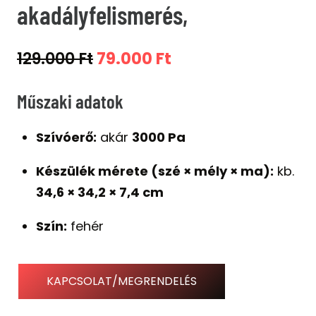
akadályfelismerés,
Original
Current
129.000
Ft
79.000
Ft
price
price
Műszaki adatok
was:
is:
129.000 Ft.
79.000 Ft.
Szívóerő:
akár
3000 Pa
Készülék mérete (szé × mély × ma):
kb.
34,6 × 34,2 × 7,4 cm
Szín:
fehér
KAPCSOLAT/MEGRENDELÉS