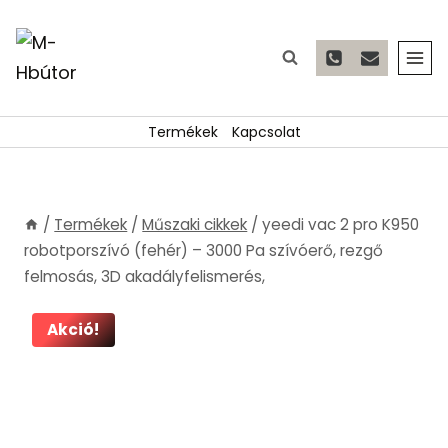
Skip
to
content
Termékek
Kapcsolat
/
Termékek
/
Műszaki cikkek
/
yeedi vac 2 pro K950
robotporszívó (fehér) – 3000 Pa szívóerő, rezgő
felmosás, 3D akadályfelismerés,
Akció!