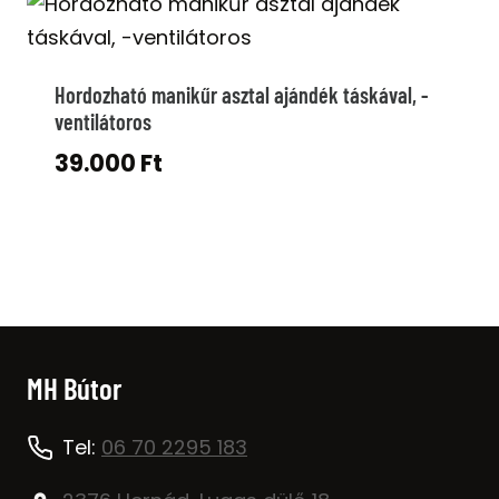
Hordozható manikűr asztal ajándék táskával, -
ventilátoros
39.000
Ft
MH Bútor
Tel:
06 70 2295 183