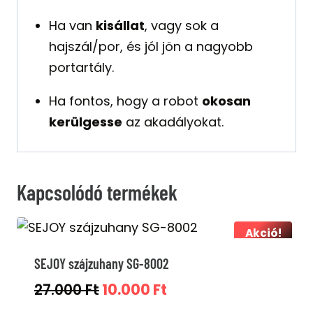
Ha van
kisállat
, vagy sok a
hajszál/por, és jól jön a nagyobb
portartály.
Ha fontos, hogy a robot
okosan
kerülgesse
az akadályokat.
Kapcsolódó termékek
Akció!
SEJOY szájzuhany SG-8002
Original
Current
27.000
Ft
10.000
Ft