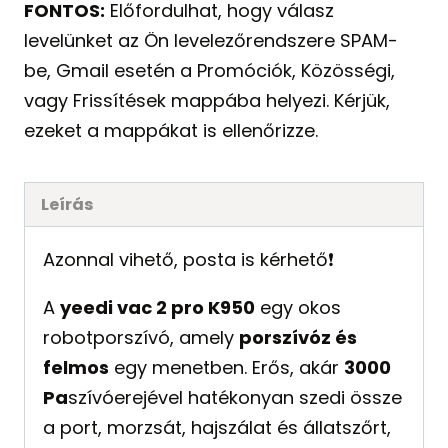
FONTOS:
Előfordulhat, hogy válasz
levelünket az Ön levelezőrendszere SPAM-
be, Gmail esetén a Promóciók, Közösségi,
vagy Frissítések mappába helyezi. Kérjük,
ezeket a mappákat is ellenőrizze.
Leírás
Azonnal vihető, posta is kérhető❗️
A
yeedi vac 2 pro K950
egy okos
robotporszívó, amely
porszívóz és
felmos
egy menetben. Erős, akár
3000
Pa
szívóerejével hatékonyan szedi össze
a port, morzsát, hajszálat és állatszőrt,