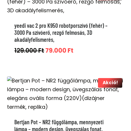
yeedi vac 2 pro K950 robotporszívó (fehér) –
3000 Pa szívóerő, rezgő felmosás, 3D
akadályfelismerés,
Original
Current
129.000
Ft
79.000
Ft
price
price
was:
is:
129.000 Ft.
79.000 Ft.
Akció!
Bertjan Pot – NR2 függőlámpa, mennyezeti
lámpa – modern design, üvegszálas fonat,