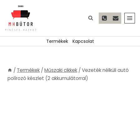
Skip
to
content
Termékek
Kapcsolat
/
Termékek
/
Műszaki cikkek
/
Vezeték nélküli autó
polírozó készlet (2 akkumulátorral)