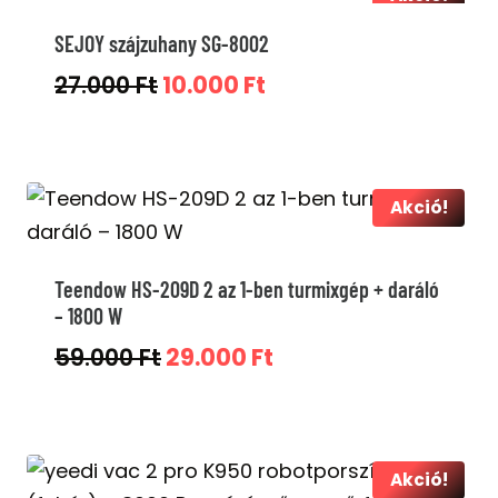
SEJOY szájzuhany SG-8002
Original
Current
27.000
Ft
10.000
Ft
price
price
was:
is:
27.000 Ft.
10.000 Ft.
Akció!
Teendow HS-209D 2 az 1-ben turmixgép + daráló
– 1800 W
Original
Current
59.000
Ft
29.000
Ft
price
price
was:
is:
59.000 Ft.
29.000 Ft.
Akció!