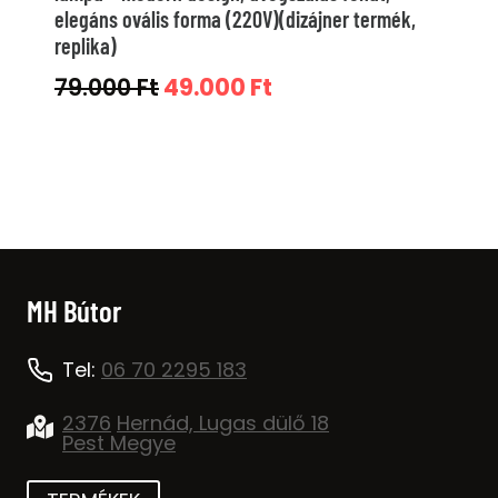
elegáns ovális forma (220V)(dizájner termék,
replika)
Original
Current
79.000
Ft
49.000
Ft
price
price
was:
is:
79.000 Ft.
49.000 Ft.
MH Bútor
Tel:
06 70 2295 183
2376
Hernád, Lugas dülő 18
Pest Megye