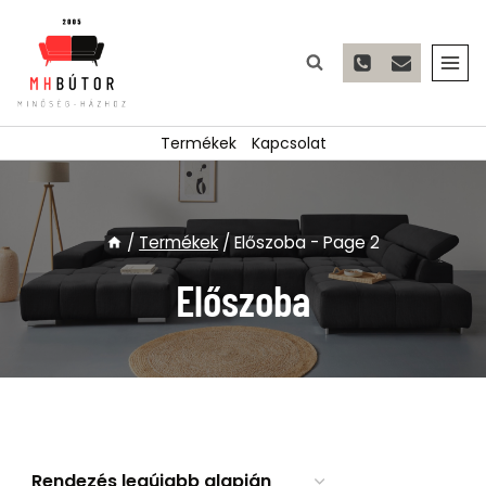
Skip
to
content
Termékek
Kapcsolat
/
Termékek
/
Előszoba
- Page 2
Előszoba