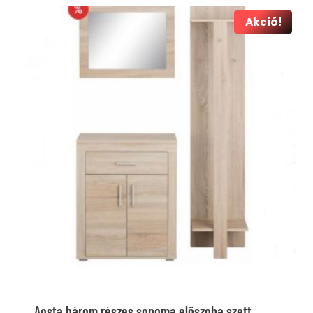
Akció!
Aosta három részes sonoma előszoba szett