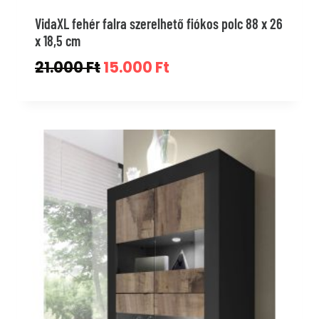
VidaXL fehér falra szerelhető fiókos polc 88 x 26
x 18,5 cm
Original
Current
21.000
Ft
15.000
Ft
price
price
was:
is:
21.000 Ft.
15.000 Ft.